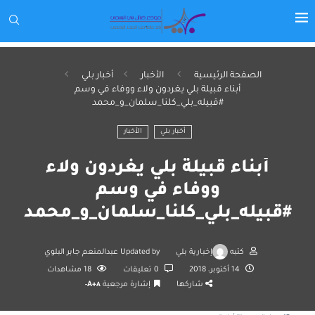
الصفحة الرئيسية
الأخبار
أخبار بلي
أبناء قبيلة بلي يغردون ولاء ووفاء في وسم
#قبيله_بلي_كلنا_سلمان_و_محمد
أخبار بلي
الأخبار
أبناء قبيلة بلي يغردون ولاء
ووفاء في وسم
#قبيله_بلي_كلنا_سلمان_و_محمد
كتبه
إخبارية بلي
Updated by
عبدالمنعم جابر البلوي
14 أكتوبر، 2018
0 تعليقات
18
مشاهدات
شاركها
إشارة مرجعية
A+
A-