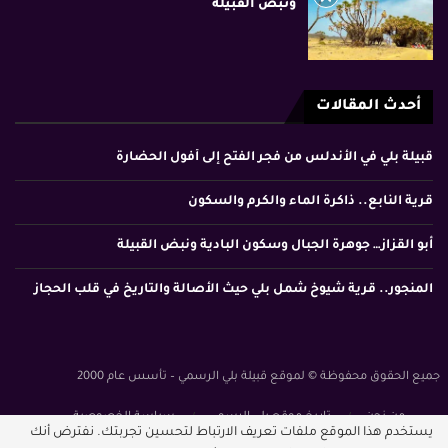
ونبض القبيلة
أحدث المقالات
قبيلة بلي في الأندلس من فجر الفتح إلى أفول الحضارة
قرية النابع.. ذاكرة الماء والكرم والسكون
أبو القزاز… جوهرة الجبال وسكون البادية ونبض القبيلة
المنجور.. قرية شيوخ شمل بلي حيث الأصالة والتاريخ في قلب الحجاز
جميع الحقوق محفوظة © لموقع قبيلة بلي الرسمي – تأسس عام 2000
من نحن
تاريخ موقع بلي الرسمي
سياسة الخصوصية
يستخدم هذا الموقع ملفات تعريف الارتباط لتحسين تجربتك. نفترض أنك
الشروط والأحكام