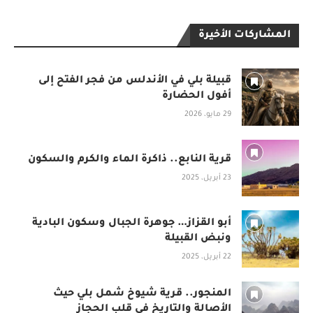
المشاركات الأخيرة
قبيلة بلي في الأندلس من فجر الفتح إلى
أفول الحضارة
29 مايو، 2026
قرية النابع.. ذاكرة الماء والكرم والسكون
23 أبريل، 2025
أبو القزاز… جوهرة الجبال وسكون البادية
ونبض القبيلة
22 أبريل، 2025
المنجور.. قرية شيوخ شمل بلي حيث
الأصالة والتاريخ في قلب الحجاز