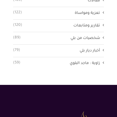
(183)
مقالات
(122)
تعزية ومواساة
(120)
تقارير ومتابعات
(89)
شخصيات من بلي
(79)
أخبار ديار بلي
(59)
زاوية : ماجد البلوي