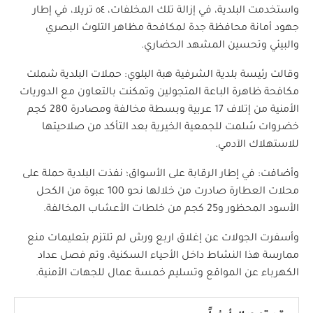
واستخدمت البلدية، في إزالة تلك المخلفات، ٥٤ تريلا، في إطار
جهود أمانة محافظة جدة لمكافحة مظاهر التلوث البصري
والبيئي وتحسين المشهد الحضاري.
وقالت رئيسة بلدية الشرفية هبة البلوي: حملات البلدية شملت
مكافحة ظاهرة الباعة المتجولين وتمكنت بالتعاون مع الدوريات
الأمنية من إتلاف 17 عربية وبسطة مخالفة ومصادرة 280 كجم
خضروات سُلمت للجمعية الخيرية بعد التأكد من صلاحيتها
للاستهلاك الآدمي.
وأضافت: في إطار الرقابة على الأسواق؛ نفذت البلدية حملة على
محلات العطارة صادرت من خلالها نحو 100 عبوة من الكحل
الأسود المحظور و25 كجم من خلطات الأعشاب المخالفة.
وأسفرت الجولات عن إغلاق اربع ورش لم تلتزم بتعليمات منع
ممارسة هذا النشاط داخل الأحياء السكنية، وتم فصل عداد
الكهرباء عن المواقع وتسليم خمسة عمال للجهات الأمنية.