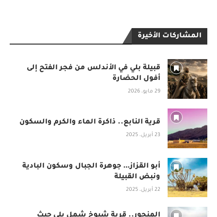
المشاركات الأخيرة
قبيلة بلي في الأندلس من فجر الفتح إلى
أفول الحضارة
29 مايو، 2026
قرية النابع.. ذاكرة الماء والكرم والسكون
23 أبريل، 2025
أبو القزاز… جوهرة الجبال وسكون البادية
ونبض القبيلة
22 أبريل، 2025
المنجور.. قرية شيوخ شمل بلي حيث