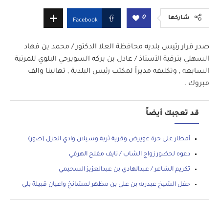
0
شاركها
Facebook
صدر قرار رئيس بلديه محافظة العلا الدكتور / محمد بن فهاد
السهلي بترقية الأستاذ / عادل بن بركه السويرحي البلوي للمرتبة
السابعه , وتكليفه مديراً لمكتب رئيس البلدية , تهانينا والف
مبروك .
قد تعجبك أيضاً
أمطار على حرة عويرض وقرية ثربة وسيلان وادي الجزل (صور)
دعوه لحضور زواج الشاب / نايف مفلح الهرفي
تكريم الشاعر / عبدالهادي بن عبدالعزيز السحيمي
حفل الشيخ عبدربه بن علي بن مظهر لمشائخ واعيان قبيلة بلي