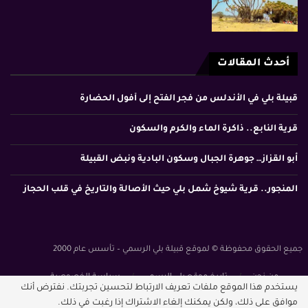
أحدث المقالات
قبيلة بلي في الأندلس من فجر الفتح إلى أفول الحضارة
قرية النابع.. ذاكرة الماء والكرم والسكون
أبو القزاز… جوهرة الجبال وسكون البادية ونبض القبيلة
المنجور.. قرية شيوخ شمل بلي حيث الأصالة والتاريخ في قلب الحجاز
جميع الحقوق محفوظة © لموقع قبيلة بلي الرسمي – تأسس عام 2000
من نحن
تاريخ موقع بلي الرسمي
سياسة الخصوصية
يستخدم هذا الموقع ملفات تعريف الارتباط لتحسين تجربتك. نفترض أنك
الشروط والأحكام
موافق على ذلك، ولكن يمكنك إلغاء الاشتراك إذا رغبت في ذلك.