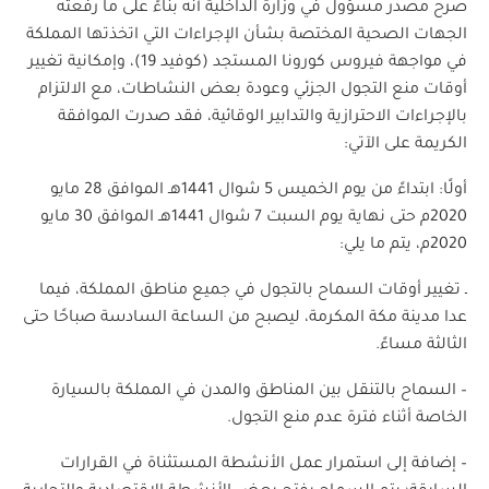
صرح مصدر مسؤول في وزارة الداخلية أنه بناءً على ما رفعته
الجهات الصحية المختصة بشأن الإجراءات التي اتخذتها المملكة
في مواجهة فيروس كورونا المستجد (كوفيد 19)، وإمكانية تغيير
أوقات منع التجول الجزئي وعودة بعض النشاطات، مع الالتزام
بالإجراءات الاحترازية والتدابير الوقائية، فقد صدرت الموافقة
الكريمة على الآتي:
أولًا: ابتداءً من يوم الخميس 5 شوال 1441هـ الموافق 28 مايو
2020م حتى نهاية يوم السبت 7 شوال 1441هـ الموافق 30 مايو
2020م، يتم ما يلي:
ـ تغيير أوقات السماح بالتجول في جميع مناطق المملكة، فيما
عدا مدينة مكة المكرمة، ليصبح من الساعة السادسة صباحًا حتى
الثالثة مساءً.
– السماح بالتنقل بين المناطق والمدن في المملكة بالسيارة
الخاصة أثناء فترة عدم منع التجول.
– إضافة إلى استمرار عمل الأنشطة المستثناة في القرارات