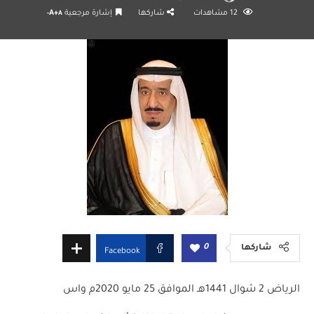
12
مشاهدات
شاركها
إشارة مرجعية
A+
A-
0
شاركها
Facebook
الرياض 2 شوال 1441هـ الموافق 25 مايو 2020م واس