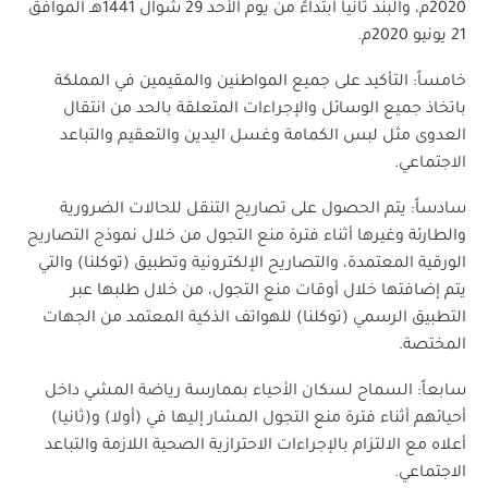
2020م، والبند ثانياً ابتداءً من يوم الأحد 29 شوال 1441هـ الموافق
21 يونيو 2020م.
خامساً: التأكيد على جميع المواطنين والمقيمين في المملكة
باتخاذ جميع الوسائل والإجراءات المتعلقة بالحد من انتقال
العدوى مثل لبس الكمامة وغسل اليدين والتعقيم والتباعد
الاجتماعي.
سادساً: يتم الحصول على تصاريح التنقل للحالات الضرورية
والطارئة وغيرها أثناء فترة منع التجول من خلال نموذج التصاريح
الورقية المعتمدة، والتصاريح الإلكترونية وتطبيق (توكلنا) والتي
يتم إضافتها خلال أوقات منع التجول، من خلال طلبها عبر
التطبيق الرسمي (توكلنا) للهواتف الذكية المعتمد من الجهات
المختصة.
سابعاً: السماح لسكان الأحياء بممارسة رياضة المشي داخل
أحيائهم أثناء فترة منع التجول المشار إليها في (أولا) و(ثانيا)
أعلاه مع الالتزام بالإجراءات الاحترازية الصحية اللازمة والتباعد
الاجتماعي.