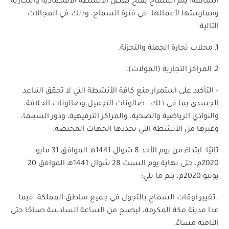
السابقة؛ يتم السماح بفتح بعض الأنشطة الاقتصادية والتجارية
وممارستها لأعمالها، في فترة السماح، وذلك في المجالات
التالية:
1ـ محلات تجارة الجملة والتجزئة.
2ـ المراكز التجارية (المولات).
– التأكيد على استمرار منع كافة الأنشطة التي لا تحقق التباعد
الجسدي بما في ذلك : صالونات التجميل،وصالونات الحلاقة،
والنوادي الرياضية والصحية، والمراكز الترفيهية، ودور السينما،
وغيرها من الأنشطة التي تحددها الجهات المختصة.
ثانيًا: ابتداءً من يوم الأحد 8 شوال 1441هـ الموافق 31 مايو
2020م، حتى نهاية يوم السبت 28 شوال 1441هـ الموافق 20
يونيو 2020م، يتم ما يلي:
ـ تغيير أوقات السماح بالتجول في جميع مناطق المملكة، فيما
عدا مدينة مكة المكرمة، ليصبح من الساعة السادسة صباحًا حتى
الثامنة مساءً.