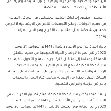
الرياضية والصحية، والمراكز الترفيهية، ودور السينما، وغيرها من
الأنشطة التي تحددها الجهات المختصة
– استمرار تطبيق إجراءات التباعد الاجتماعي في الأماكن العامة
في جميع الأوقات، ومنع التجمعات للأغراض الاجتماعية لأكثر من
خمسين شخصًا، مثل: مناسبات الأفراح ومجالس العزاء
ونحوها.
ثالثا: ابتداءً من يوم الأحد 29 شوال 1441هـ الموافق 21 يونيو
2020م تتم العودة لأوضاع الحياة الطبيعية في جميع مناطق
المملكة ومدنها إلى ما قبل فترة إجراءات منع التجول – فيما عدا
مدينة مكة المكرمة – مع الالتزام التام بالتعليمات الصحية
الوقائية والتباعد الاجتماعي، والحرص على المحافظة على حماية
الفئات الأعلى خطرا من الإصابة بخاصة كبار السن والمصابين
بأمراض مزمنة وأمراض تنفسية.
رابعاً: فيما يخص مدينة مكة المكرمة؛ فيتم تطبيق الاجراءات في
البند أولاً ابتداءً من يوم الأحد 8 شوال 1441هـ الموافق 31 مايو
2020م حتى نهاية يوم السبت 28 شوال 1441هـ الموافق 20 يونيو