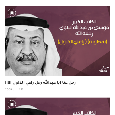
رحل عنا ابا عبدالله رحل راعي الذلول !!!!!
13 فبراير، 2009