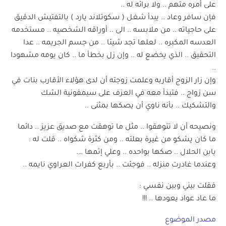
على أمره متهم .. ولا برائه له ..
فإن سافر وعاد .. يبدأ شغل ( سكوتلاند يارد ) بالتفتيش الدقيق
على حاجياته .. من ملابسه .. الى .. أوراقه الشخصيه .. مستخدمه
العدسه المكبره .. لعلها تجد شيئا .. من جسم الجريمه .. عدا
التحقيق .. الذي يخضع له .. وإن زل بخطأ ما .. كان يومه مشهودا
..
وإن زار الزوج أقاربه وعلمت زوجته أن لدى هؤلاء الأقارب بنات في
سن زواج .. فتبدأ معه في العزف على سيمفونية الشك
والتشكيك .. بأنه ناوي أن يصكها بمثنى ..
ونصيحه أن لا تتوهقوا .. مثل ما توهقت مع صديق عزيز .. دائما
ما كان يشكو من غيرة بعلته .. ومن كثرة شكواه .. قلت له :
يابن الحلال .. صكها بواحده .. وعلي إثمها ….
وعندما غادرت منزله .. فوجئت .. بأربع كفرات العراوي نايمه ..
فقلت بيني وبين نفسي :
ما عاد عواد يعودها .. !!!
مصدر الموضوع