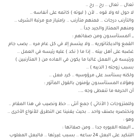
تعال .. تعال .. رح .. رح ..
لا حول له ولا قوه .. لأن ( لبوته ) كاتمه على أنفاسه ..
والتأرنب درجات .. فمنهم متأرنب .. بإمتياز مع مرتبة الشرف ..
ومنهم الممتاز والجيد جداَ ..
ـــ ألمستأسدون ومن صفاتهم :
القمع والديكتاتوريه .. ولا يبتسم إلا في كل عام مره .. يصب جام
غضبه على أهل بيته .. إذا ما ( نكد ) عليه رئيسه في العمل ..
ورئيسه في العمل غالبا ما يكون في العاده من ( المتأرنبين )
بسبب زوجته ( الذيبه ) ..
ولكنه يستأسد على مرؤوسيه .. كرد فعل ..
وهؤلاء المستأسدون يؤمنون بالقول المأثور :
أن الحرمه ما تنعطى وجه …..
وللمتزوجات ( الأناثي ) جمع أنثى .. حظ ونصيب في هذا المقام ..
ونختصره بصنف واحد .. بحيث يغنينا عن التطرق للأنواع الأخرى ..
وهو :
ـــ البعله الغيوره جدا .. ومن صفاتها :
التنكيد على البعل 24 ساعه .. بسبب غيرتها .. فالبعل المغلوب