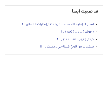
قد تعجبك أيضاً
استرداد إقليم الأحساء .. من اعظم إنجازات العملاق ..!!!
( فوفو ) .. و .. ( ذيبه ) …!!
حـِكم وعــِبر … لعلنا نـتـدبـر .. !!!
صفحات من تاريخ قبيلة بلي ــ بــحــث ــ .. !!!