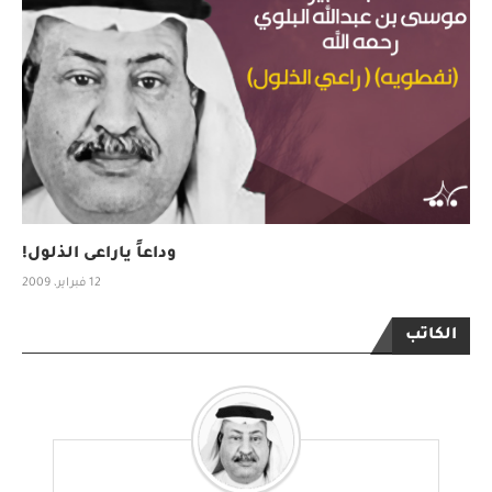
وداعاً ياراعى الذلول!
12 فبراير، 2009
الكاتب