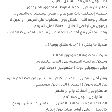
لذا .. ومن خلال هذا المنتدى الطيب ..
نعلن عن قيام ) الجمعيه الوطنيه لحقوق المتزوجون ..
جمعيه إجتماعيه ذات نفع عام .. تقدم الإستشاره والنصح ..
مجانا ولوجه الله .. للمتزوجون المغلوب على أمرهم .. والذين لا
يرغبون في أبغض الحلال .. حفاظا على أسرهم ..
وهذا يتماشى مع أهداف الجمعيه .. ( ما حنا بناقصين طلاقات )
..
فلدينا ما يكفي ( 12 حالة طلاق يوميا ) ..
فنرحب بعضوية المتزوجون الغلابا ..
ويمكن مراسلة الجمعيه على البريد الإليكتروني :
دبليودبليودبليو دوت ( مقموعين ) دوت كوم .
ومن أجل ( تنوير ) الأعضاء الكرام .. فلا بأس من إعطائهم فكره
عن المتزوجون ( الغلابا ) الذين نحن بصددهم ..
فالمتزوجون أصناف وانواع منهم :
ـــ ألمتأرنبون .. ومن صفاتهم
الطاعه العمياء للبعله ( بالعين ) .. لا يهش ولا ينش .. وديع
كالحمل .. يتلقى أوامر بعلته دون إحتجاج :