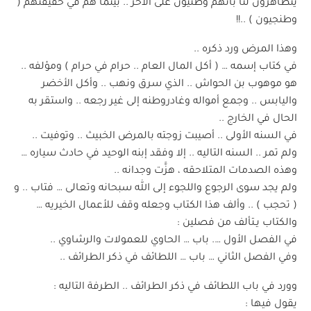
يتظاهرون لنا بأنهم وطنيون على الآخر .. بينما هم في حقيقتهم (
وطنجيون ) ..!!
وهذا المرض ورد ذكره ..
في كتاب إسمه … ( أكل المال العام .. حرام في حرام ) ومؤلفه ..
هو موهوب بن الحواش .. الذي سرق ونهب .. وأكل الأخضر
واليابس .. وجمع أمواله وغادروطنه إلى غير رجعه .. واستقر به
الحال في الخارج ..
في السنه الأولى .. أصيبت زوجته بالمرض الخبيث .. وتوفيت ..
ولم تمر .. السنه التاليه .. إلا وفقد إبنه الوحيد في حادث سياره …
وهذه الصدمات المتلاحقه ، هزَّت وجدانه ..
ولم يجد سوى الرجوع واللجوء إلى الله سبحانه وتعالى … فتاب .. و
( تحجب ) .. وألف هذا الكتاب وجعله وقف للأعمال الخيريه …
والكتاب يـتألف من فصلين :
في الفصل الأول …. باب … الحاوي للعمولات والرشاوي ..
وفي الفصل الثاني … باب … اللطائف في ذكر الطرائف ..
وورد في باب اللطائف في ذكر الطرائف .. الطرفة التاليه :
يقول فيها :