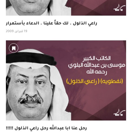
راعي الذلول . لك حقاً علينا . الدعاء بأستمرار
19 فبراير، 2009
رحل عنا ابا عبدالله رحل راعي الذلول !!!!!