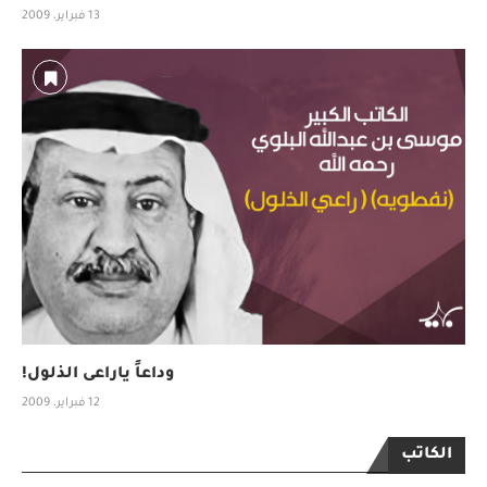
13 فبراير، 2009
وداعاً ياراعى الذلول!
12 فبراير، 2009
الكاتب