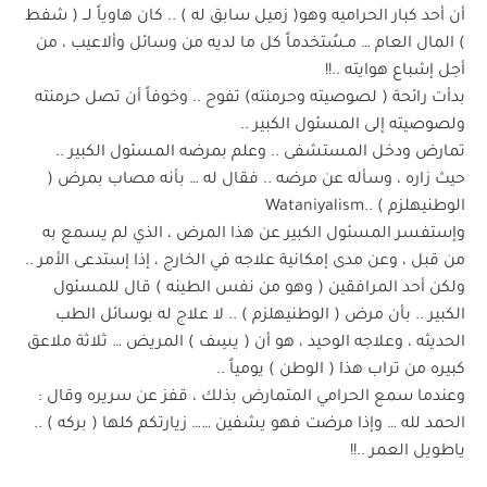
أن أحد كبار الحراميه وهو( زميل سابق له ) .. كان هاوياً لــ ( شفط
) المال العام … مـسُتخدماً كل ما لديه من وسائل وألاعيب ، من
أجل إشباع هوايته ..!!
بدأت رائحة ( لصوصيته وحرمنته) تفوح .. وخوفاً أن تصل حرمنته
ولصوصيته إلى المسئول الكبير ..
تمارض ودخل المستشفى .. وعلم بمرضه المسئول الكبير ..
حيث زاره ، وسأله عن مرضه .. فقال له … بأنه مصاب بمرض (
الوطنيهلزم ) ..Wataniyalism
وإستفسر المسئول الكبير عن هذا المرض ، الذي لم يسمع به
من قبل ، وعن مدى إمكانية علاجه في الخارج ، إذا إستدعى الأمر ..
ولكن أحد المرافقين ( وهو من نفس الطينه ) قال للمسئول
الكبير .. بأن مرض ( الوطنيهلزم ) .. لا علاج له بوسائل الطب
الحديثه ، وعلاجه الوحيد ، هو أن ( يسِف ) المريض … ثلاثة ملاعق
كبيره من تراب هذا ( الوطن ) يومياً ..
وعندما سمع الحرامي المتمارض بذلك ، قفز عن سريره وقال :
الحمد لله … وإذا مرضت فهو يشفين …… زيارتكم كلها ( بركه ) ..
ياطويل العمر ..!!