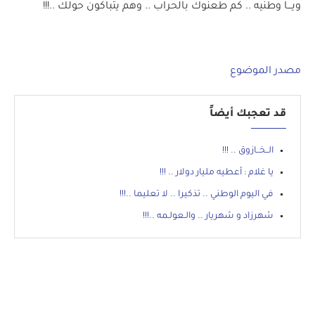
ويـــا وطنيه .. كم طعنوك بالحراب .. وهم يتباكون حولك ..!!!
مصدر الموضوع
قد تعجبك أيضاً
الــخــازوق .. !!!
يا غلام : أعطيه مليار دولار .. !!!
في اليوم الوطني .. تذكيرا .. لا تعليما ..!!!
شهرزاد و شهريار .. والـعولـمه ..‍‍‍‍!!!