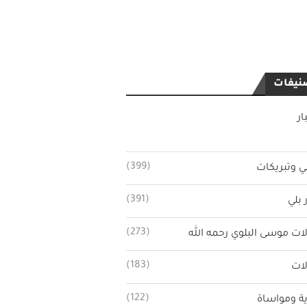
نيفات
ار
(399)
ي وتبريكات
(391)
 بلي
(273)
ات موسى البلوي رحمه الله
(183)
ات
(122)
ة ومواساة