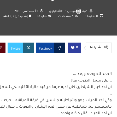
كتبه
موسى عبدالله البلوي
1 أغسطس، 2006
0 تعليقات
7
مشاهدات
شاركها
إشارة مرجعية
A+
A-
0
شاركها
Twitter
Facebook
الحمد لله وحده وبعد ،،،
… على سبيل الطرفه يقال :
أن أحد كبار الشياطين كان لديه غرفة مراقبه عالية التقنيه لكي ت
..
وفي أحد المرات وهو وشياطينه جالسين في غرفة المراقبه .. خرجت 
فاستفسر منه شياطينه عن معنى هذه الإشاره والصوت .. فقال لهم
أن أحد العباد ..قال كــذبه واحده …