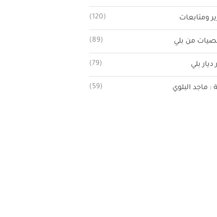
(120)
ير ومتابعات
(89)
يات من بلي
(79)
 ديار بلي
(59)
ة : ماجد البلوي