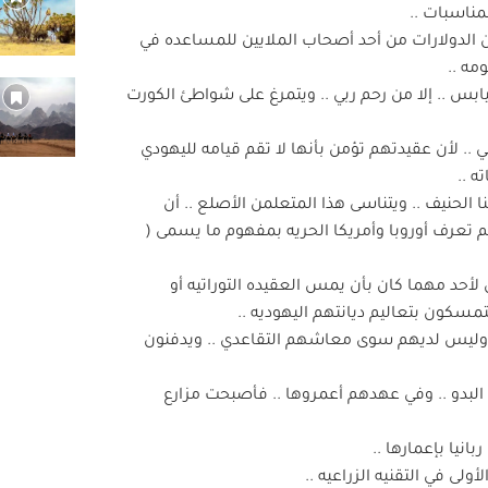
مناسبات ..
من الدولارات من أحد أصحاب الملايين للمساعده في
مه ..
يابس .. إلا من رحم ربي .. ويتمرغ على شواطئ الكورت
 .. لأن عقيدتهم تؤمن بأنها لا تقم قيامه لليهودي
ه ..
نا الحنيف .. ويتناسى هذا المتعلمن الأصلع .. أن
ريه ودين حقوق الإنسان منذ أكثر من 14 قرنا .. ولم تعرف أوروبا وأمريكا الحريه بمفهوم ما يسمى (
أحد مهما كان بأن يمس العقيده التوراتيه أو
تمسكون بتعاليم ديانتهم اليهوديه ..
.. وليس لديهم سوى معاشهم التقاعدي .. ويدفنون
لبدو .. وفي عهدهم أعمروها .. فأصبحت مزارع
انيا بإعمارها ..
لى في التقنيه الزراعيه ..