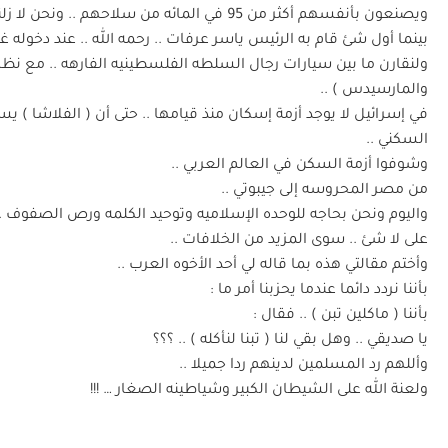
ويصنعون بأنفسهم أكثر من 95 في المائه من سلاحهم .. ونحن لا زلنا نستورد غذائنا من خارج أوطاننا ..
بينما أول شئ قام به الرئيس ياسر عرفات .. رحمه الله .. عند دخوله غ
ولنقارن ما بين سيارات رجال السلطه الفلسطينيه الفارهه .. مع نظرا
والمارسيدس ) ..
في إسرائيل لا يوجد أزمة إسكان منذ قيامها .. حتى أن ( الفلاشا ) ي
السكني ..
وشوفوا أزمة السكن في العالم العربي ..
من مصر المحروسه إلى جيبوتي ..
واليوم ونحن بحاجه للوحده الإسلاميه وتوحيد الكلمه ورص الصفوف .. 
على لا شئ .. سوى المزيد من الخلافات ..
وأختم مقالتي هذه بما قاله لي أحد الأخوه العرب ..
بأننا نردد دائما عندما يحزبنا أمر ما :
بأننا ( ماكلين تبن ) .. فقال :
يا صديقي .. وهل بقي لنا ( تبنا لنأكله ) .. ؟؟؟
وأللهم رد المسلمين لدينهم ردا جميلا ..
ولعنة الله على الشيطان الكبير وشياطينه الصغار … !!!