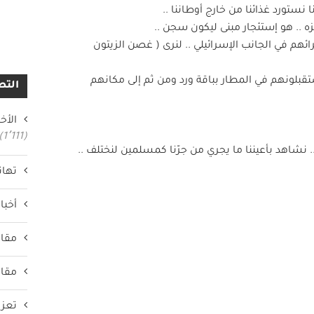
زه .. هو إستئجار مبنى ليكون سجن ..
ئهم في الجانب الإسرائيلي .. لنرى ( غصن الزيتون
ستقبلونهم في المطار بباقة ورد ومن ثم إلى مكانهم
التص
الأخب
(1٬111)
نشاهد بأعيننا ما يجري من جرّنا كمسلمين لنختلف ..
تهان
أخبار
مقال
مقال
تعزي