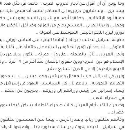
وما بودي أن أن أقول عن تجار الحروب العرب .. خاصه في مثل هذه ال
بينما نرى .. ولد شارون جرجروه إلى المحاكم لتهمه أنه قبض قليلا 
حملة أبوه الإنتخابيه … وحققوا أيضا مع شارون نفسه وهو رئيس حكو
ومعالي وزيرنا العربي ــ المسلم يخرج من الوزاره وقد أكل الأخضر وال
دوزور ليرى اللحم الأبيض المتوسط على أصوله ..
حكومة إسرائيل تطالب ( برفاة ) أبنائها اليهود على اساس توراتي ديني
المتوفى .. إلا بعد أن تؤدى الطقوس الدينيه على جثته أو على بقايا رفات
ونحن العربان .. نأتي بالعلمنه .. على وزن حمرنه .. لتكون بديلا عن دين
الإسلام هو دين الح
الديموقراطيه ) إلا في القرن السابع عشر..
ونرى في إسرائيل حزب المفدال وميريتس وهما دينيان .. لا يسمحون ل
التعاليم التلموديه .. بالرغم بأن كل السياسيين اليهود في إسرائيل م
زعماء إسرائيل من رئيس وزرائهم إلى وزيرهم .. يخرجون من الحكم 
في صحراء النقب ..
وصحراء النقب أيام العربان كانت صحراء قاحله لا يسكن فيها سوى ا
خضراء ..
وكأنهم مكلفون ربانيا بإعمار الأرض .. بينما نحن المسلمون مكلفون رب
في إسرائيل .. لديهم بحوث ودراسات متطوره جدا .. واصبحوا الدولة الأو