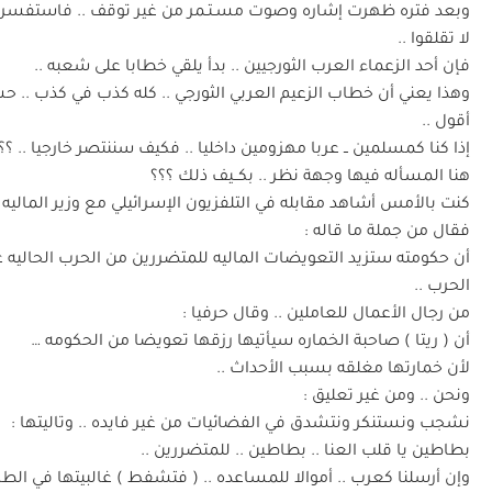
وبعد فتره ظهرت إشاره وصوت مسـتـمر من غير توقف .. فاستفسروا
لا تقلقوا ..
فإن أحد الزعماء العرب الثورجيين .. بدأ يلقي خطابا على شعبه ..
وهذا يعني أن خطاب الزعيم العربي الثورجي .. كله كذب في كذب .. 
أقول ..
إذا كنا كمسلمين ــ عربا مهزومين داخليا .. فكيف سننتصر خارجيا .. ؟؟
هنا المسأله فيها وجهة نظر .. بكــيف ذلك ؟؟؟
كنت بالأمس أشاهد مقابله في التلفزيون الإسرائيلي مع وزير الماليه .
فقال من جملة ما قاله :
أن حكومته ستزيد التعويضات الماليه للمتضررين من الحرب الحاليه 
الحرب ..
من رجال الأعمال للعاملين .. وقال حرفيا :
أن ( ريتا ) صاحبة الخماره سيأتيها رزقها تعويضا من الحكومه …
لأن خمارتها مغلقه بسبب الأحداث ..
ونحن .. ومن غير تعليق :
نشجب ونستنكر ونتشدق في الفضائيات من غير فايده .. وتاليتها :
بطاطين يا قلب العنا .. بطاطين .. للمتضررين ..
وإن أرسلنا كعرب .. أموالا للمساعده .. ( فتشفط ) غالبيتها في الطر