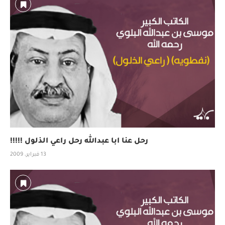
رحل عنا ابا عبدالله رحل راعي الذلول !!!!!
13 فبراير، 2009