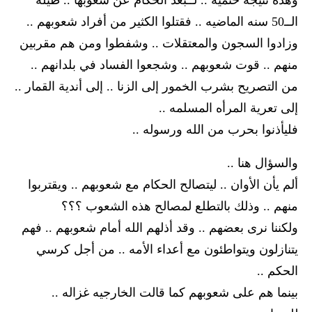
وهذه نتيجه حتميه .. لــبُعد الحكام عن شعوبها .. طيلة
الــ50 سنه الماضيه .. فقتلوا الكثير من أفراد شعوبهم ..
وزادوا السجون والمعتقلات .. وشفطوا ومن هم مقربين
منهم .. قوت شعوبهم .. وشجعوا الفساد في بلدانهم ..
من التصريح بشرب الخمور إلى الزنا .. إلى أندية القمار ..
إلى تعرية المرأه المسلمه ..
فليأذنوا بحرب من الله ورسوله ..
والسؤال هنا ..
ألم يأن الأوان .. ليتصالح الحكام مع شعوبهم .. ويقتربوا
منهم .. وذلك بالتطلع لمصالح هذه الشعوب ؟؟؟
ولكننا نرى بعضهم .. وقد أذلهم الله أمام شعوبهم .. فهم
يتنازلون ويتواطئون مع أعداء الأمه .. من أجل كرسي
الحكم ..
بينما هم على شعوبهم كما قالت الخارجيه غزاله ..