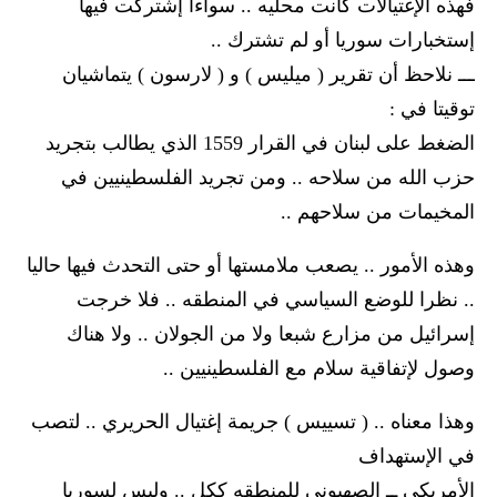
فهذه الإغتيالات كانت محليه .. سواءا إشتركت فيها
إستخبارات سوريا أو لم تشترك ..
ـــ نلاحظ أن تقرير ( ميليس ) و ( لارسون ) يتماشيان
توقيتا في :
الضغط على لبنان في القرار 1559 الذي يطالب بتجريد
حزب الله من سلاحه .. ومن تجريد الفلسطينيين في
المخيمات من سلاحهم ..
وهذه الأمور .. يصعب ملامستها أو حتى التحدث فيها حاليا
.. نظرا للوضع السياسي في المنطقه .. فلا خرجت
إسرائيل من مزارع شبعا ولا من الجولان .. ولا هناك
وصول لإتفاقية سلام مع الفلسطينيين ..
وهذا معناه .. ( تسييس ) جريمة إغتيال الحريري .. لتصب
في الإستهداف
الأمريكي ــ الصهيوني للمنطقه ككل .. وليس لسوريا