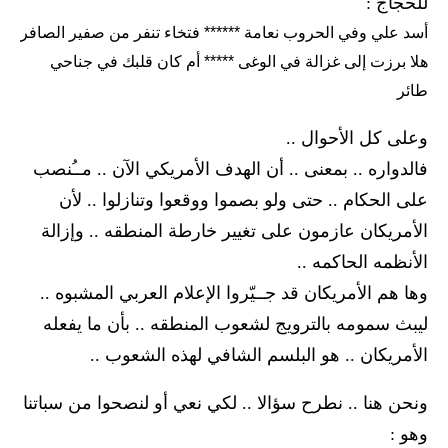
للحجاج :
أسد علي وفي الحروب نعامة
******
فتخاء تنفر من صفير الصافر
هلا برزت إلى غزالة في الوغى *****
أم كان قلبك في جناحي
طائر
وعلى كل الأحوال ..
فالدواره .. بمعنى .. أن الهدف الأمريكي الآن .. مــُنصب
على الحكام .. حتى ولو بصموا ووقعوا وتنازلوا .. لأن
الأمريكان عازمون على تغيير خارطة المنطقه .. وإزالة
الأنظمه الحاكمه ..
وها هم الأمريكان قد جــيّروا الإعلام العربي المشبوه ..
ليبث سمومه بالترويج لشعوب المنطقه .. بأن ما يفعله
الأمريكان .. هو البلسم الشافي لهذه الشعوب ..
ونحن هنا .. نطرح سؤالا .. لكي نعي أو لنصحوا من سباتنا
وهو :