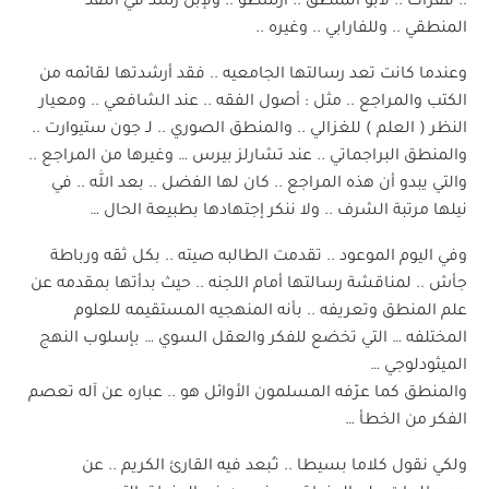
.. فقرأت .. لأبو المنطق .. أرسطو .. ولإبن رشد في النقد
المنطقي .. وللفارابي .. وغيره ..
وعندما كانت تعد رسالتها الجامعيه .. فقد أرشدتها لقائمه من
الكتب والمراجع .. مثل : أصول الفقه .. عند الشافعي .. ومعيار
النظر ( العلم ) للغزالي .. والمنطق الصوري .. لـ جون ستيوارت ..
والمنطق البراجماتي .. عند تشارلز بيرس … وغيرها من المراجع ..
والتي يبدو أن هذه المراجع .. كان لها الفضل .. بعد الله .. في
نيلها مرتبة الشرف .. ولا ننكر إجتهادها بطبيعة الحال …
وفي اليوم الموعود .. تقدمت الطالبه صيته .. بكل ثقه ورباطة
جأش .. لمناقشة رسالتها أمام اللجنه .. حيث بدأتها بمقدمه عن
علم المنطق وتعريفه .. بأنه المنهجيه المستقيمه للعلوم
المختلفه … التي تخضع للفكر والعقل السوي … بإسلوب النهج
الميثودلوجي …
والمنطق كما عرّفه المسلمون الأوائل هو .. عباره عن آله تعصم
الفكر من الخطأ …
ولكي نقول كلاما بسيطا .. نـُبعد فيه القارئ الكريم .. عن