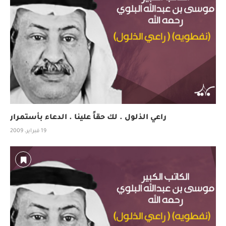
راعي الذلول . لك حقاً علينا . الدعاء بأستمرار
19 فبراير، 2009