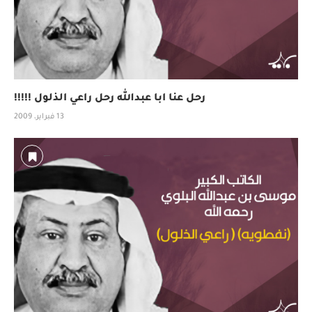
رحل عنا ابا عبدالله رحل راعي الذلول !!!!!
13 فبراير، 2009