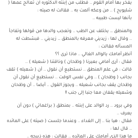
يفخر بها أمام القوم .. فطلب من إبنته الدكتوره ان تعالج عمها (
شليويح ) .. من وعكه ألمت به .. فقالت له صيته :
بأنها ليست طبيبه ..
والمنطق … يختلف عن الطب .. وتعجب والدها من قولها وتفاجأ
.. وقال لها : زيديني معرفه بالمنطق … زيديني .. فبسّطت له
المسأله فقالت :
أنظر أمامك يالوالد الغالي .. ماذا ترى ؟؟
فقال : أرى أمامي بعيرنا ( وظحان ) وناقتنا ( شعيله ) ..
قالت : في علم المنطق .. نستطيع أن نقول .. أن ( شعيله ) تقف
بجانب ( وظحان ) .. وفي نفس الوقت .. نستطيع أن نقول أن
وظحان يقف بجانب شعيله .. ويجوز القول .. أيضا .. أن وظحان
وشعيله يقفان معا جنبا إلى جنب !!
وفي برود .. رد الوالد على إبنته .. بمنطق ( براغماتي ) دون أن
يعرف ..
فقال : هيا بنا .. إلى الغداء .. وعندما جلست ( صيته ) على المائده
.. قال لها :
ما هذا الذي أمامك على المائده .. فقالت : هذه ذبيحه ..