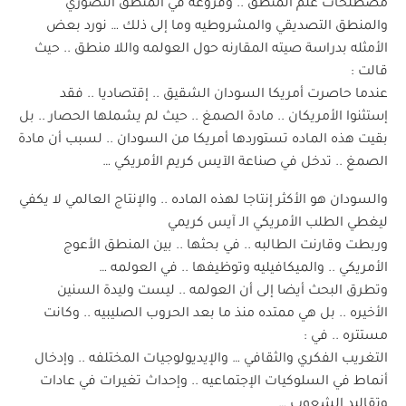
مصطلحات علم المنطق .. وفروعه في المنطق التصوري
والمنطق التصديقي والمشروطيه وما إلى ذلك … نورد بعض
الأمثله بدراسة صيته المقارنه حول العولمه واللا منطق .. حيث
قالت :
عندما حاصرت أمريكا السودان الشقيق .. إقتصاديا .. فقد
إستثنوا الأمريكان .. مادة الصمغ .. حيث لم يشملها الحصار .. بل
بقيت هذه الماده تستوردها أمريكا من السودان .. لسبب أن مادة
الصمغ .. تدخل في صناعة الآيس كريم الأمريكي …
والسودان هو الأكثر إنتاجا لهذه الماده .. والإنتاج العالمي لا يكفي
ليغطي الطلب الأمريكي الـ آيس كريمي
وربطت وقارنت الطالبه .. في بحثها .. بين المنطق الأعوج
الأمريكي .. والميكافيليه وتوظيفها .. في العولمه …
وتطرق البحث أيضا إلى أن العولمه .. ليست وليدة السنين
الأخيره .. بل هي ممتده منذ ما بعد الحروب الصليبيه .. وكانت
مستتره .. في :
التغريب الفكري والثقافي … والإيديولوجيات المختلفه .. وإدخال
أنماط في السلوكيات الإجتماعيه .. وإحداث تغيرات في عادات
وتقاليد الشعوب …