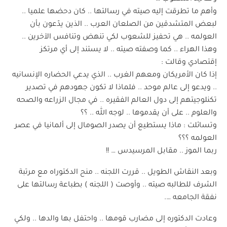
وأهم ما تطرقت إليه صيته في رسالتها .. كان دحضها علميا ..
لبعض المتشدقين من الصلعان العرب .. الذين يدّعون بأن
العولمه .. هي تحفيز للشعوب لكي تنهض وتنافس الآخرين ..
وهذا الهراء .. كما وصفته صيته .. لا يستند إلى أي مرتكز
إقتصادي وقالت :
إذا كان الأمريكان ومعهم الغرب .. الذي يدعي الحضاره الإنسانيه
.. ويدعو إلى عالم موحد .. فلماذا لا تكون جهودهم في تصدير
تكنلوجيتهم إلى دول العالم الفقيره .. في مجال الزراعه والصحه
والعلوم .. على أن يقدموها .. لوجه الله .. ؟؟
وتسائلت : ماذا يستطيع أن يصدر الصومال إلى ألمانيا في عصر
العولمه ؟؟؟
ربما الموز .. مقابل المرسيدس … !!
وبعد النقاش الطويل .. قررت اللجنه .. منح الدكتوراه مع مرتبة
الشرف للطالبه صيته .. وأوصت ( اللجنه ) بطباعة رسالتها على
نفقة الجامعه ….
وعادت الدكتوره إلى مضارب قومها .. واحتفل بها والدها .. ولكي