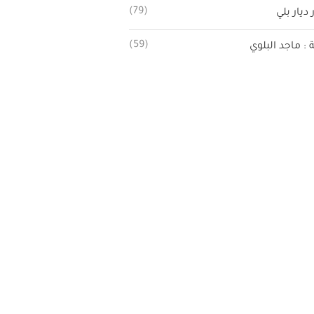
(79)
 ديار بلي
(59)
ة : ماجد البلوي