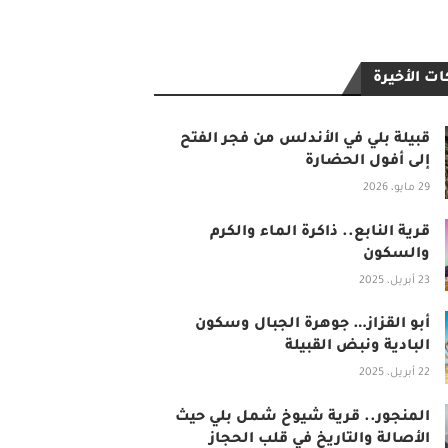
ت الأخيرة
قبيلة بلي في الأندلس من فجر الفتح
إلى أفول الحضارة
29 مايو، 2026
قرية النابع.. ذاكرة الماء والكرم
والسكون
23 أبريل، 2025
أبو القزاز… جوهرة الجبال وسكون
البادية ونبض القبيلة
22 أبريل، 2025
المنجور.. قرية شيوخ شمل بلي حيث
الأصالة والتاريخ في قلب الحجاز