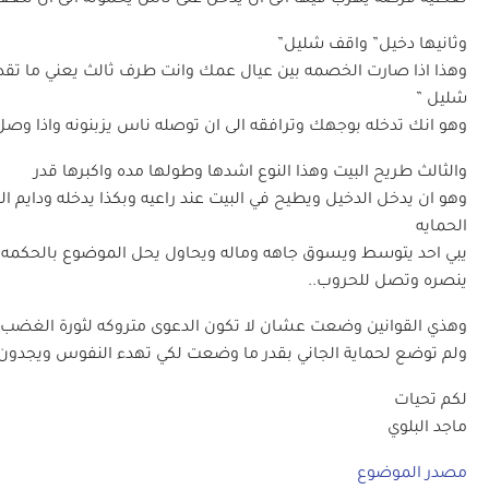
تعطيه فرصه يهرب فيها الى ان يدخل على ناس يحمونه الى ان تنعقد 
وثانيها دخيل” واقف شليل”
وهذا اذا صارت الخصمه بين عيال عمك وانت طرف ثالث يعني ما تقدر
شليل ”
وهو انك تدخله بوجهك وترافقه الى ان توصله ناس يزبنونه واذا وصل
والثالث طريح البيت وهذا النوع اشدها وطولها مده واكبرها قدر
وهو ان يدخل الدخيل ويطيح في البيت عند راعيه وبكذا يدخله ودايم ال
الحمايه
يبي احد يتوسط ويسوق جاهه وماله ويحاول يحل الموضوع بالحكمه وت
ينصره وتصل للحروب..
وهذي القوانين وضعت عشان لا تكون الدعوى متروكه لثورة الغضب و
ولم توضع لحماية الجاني بقدر ما وضعت لكي تهدء النفوس ويجدون 
لكم تحيات
ماجد البلوي
مصدر الموضوع