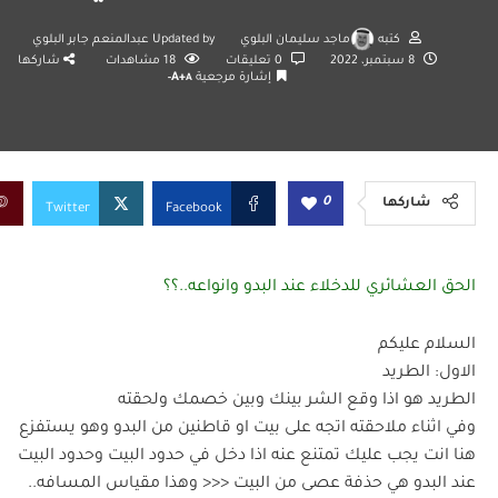
كتبه
ماجد سليمان البلوي
Updated by
عبدالمنعم جابر البلوي
8 سبتمبر، 2022
0 تعليقات
18
مشاهدات
شاركها
إشارة مرجعية
A+
A-
0
شاركها
Twitter
Facebook
الحق العشائري للدخلاء عند البدو وانواعه..؟؟
السلام عليكم
الاول: الطريد
الطريد هو اذا وقع الشر بينك وبين خصمك ولحقته
وفي اثناء ملاحقته اتجه على بيت او قاطنين من البدو وهو يستفزع
هنا انت يجب عليك تمتنع عنه اذا دخل في حدود البيت وحدود البيت
عند البدو هي حذفة عصى من البيت <<< وهذا مقياس المسافه..