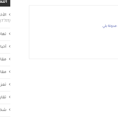
التص
الأخب
(1٬111)
مدونة بلي
تهان
أخبار
مقال
مقال
تعزي
تقار
شخص