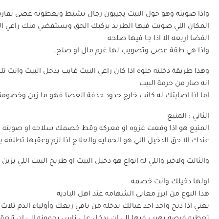
واذا صوبته وهو حول البيت يجيبون رجال نشيط ويعطونه عصى تقارب 
المكان اللي صوبت فيها الطريد يركبك الحق ويستقضي منك راعي الب
القضا اربعه الا اذا جا فيها صلحه
واذا هي طقة عصى وتصويب لها غرم مال او صلح..
وهذا طريقة دخلته حلوه اذا كان راعي البيت غايب يدخل البيت وانت ت
انه صار من حرمة البيت
اما اذا اصابتك له كانت خارج حدود حذفة العصا فهو ما زبن وخصومت
الثاني : المنيع
المنيع هو اذا وقعت غزوه او معركه وقط خصمك سلاحه او صوبته وفق
عندك الا حق الدخيل اللي هو الحمايه والعلاج اذا لزم وعقبها تطلقه ب
والثالث ولاخير واللي له انواع هو دخيل البيت او طريح البيت اللي يزب
اولها دخيلك وانت خصمه
هذا النوع من ابرز معاني الشهامه عند اهل الباديه
يعني اذا ذبح واحد احد عيالك تدخله من باقي ربعك وأولياء الدم ثلاث