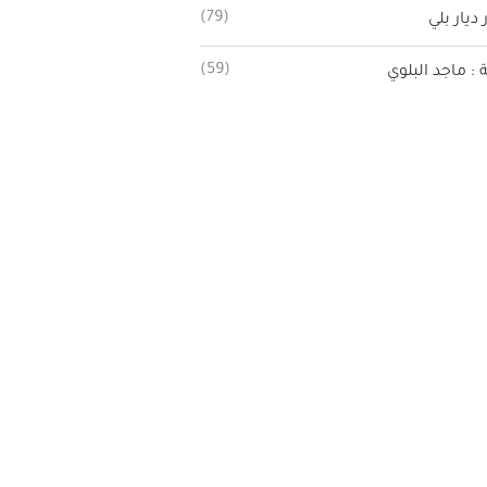
(79)
 ديار بلي
(59)
ة : ماجد البلوي