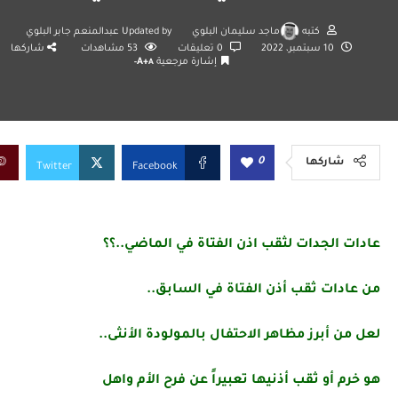
كتبه
ماجد سليمان البلوي
Updated by
عبدالمنعم جابر البلوي
10 سبتمبر، 2022
0 تعليقات
53
مشاهدات
شاركها
إشارة مرجعية
A+
A-
0
شاركها
Twitter
Facebook
عادات الجدات لثقب اذن الفتاة في الماضي..؟؟
من عادات ثقب أذن الفتاة في السابق..
لعل من أبرز مظاهر الاحتفال بالمولودة الأنثى..
هو خرم أو ثقب أذنيها تعبيراً عن فرح الأم واهل