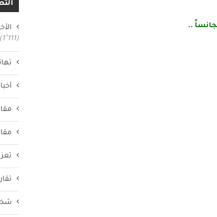
التص
انساً ..
الأخب
(1٬111)
تهان
أخبار
مقال
مقال
تعزي
تقار
شخص