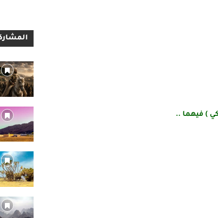
المشاركا
ي ) فيهما ..