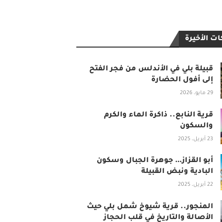
ت الأخيرة
قبيلة بلي في الأندلس من فجر الفتح
إلى أفول الحضارة
29 مايو، 2026
قرية النابع.. ذاكرة الماء والكرم
والسكون
23 أبريل، 2025
أبو القزاز… جوهرة الجبال وسكون
البادية ونبض القبيلة
22 أبريل، 2025
المنجور.. قرية شيوخ شمل بلي حيث
الأصالة والتاريخ في قلب الحجاز