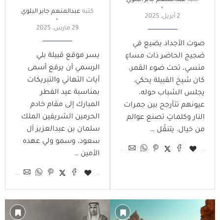
كتبه
عبدالمنعم جابر البلوي
كتبه
عبدالمنعم جابر البلوي
2 أبريل، 2025
29 مارس، 2025
صوت الأجداد يضيع في
يسر موقع قبيلة بلي
ضجيج الحاضر ذات مساءٍ
الرسمي أن يرفع أسمى
منسي، تحت ضوء القمر،
آيات التهاني والتبريكات
كان شيخ القبيلة يحكي.
بمناسبة عيد الفطر
يجلس الشباب حوله،
المبارك إلى مقام خادم
عيونهم تتأرجح بين جمرات
الحرمين الشريفين الملك
النار وكلماتٍ تصنع عوالم
سلمان بن عبدالعزيز آل
من خيال. يتنقّل …
سعود، وسمو ولي عهده
الأمين …