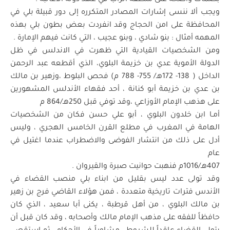
بصمات واضحه على منطقه الزاب في عهد دولة الأغالبه .
ويجب ألا ننسى إشارات المصادر المتكرره إلى دور قبيلة بلي في
المحافظة على امن الحجاج وقد انفردت بعض بطون بلي بهذه
المهمه أمثال : بنو شادي ، وبنو عجيب ، التي كانت فيهم الإمارة .
ومن الشخصيات القيادية التي ظهرت في الاندلس في ظل
الدولة الأموية عدي بن خزيمة البلوي، الذي أقطعه عبد الرحمن
الداخل ( 138- 172هـ/ 755- 788 م) فحص البلوط ،وزهير بن مالك
بن عدي بن خزيمة أبو كنانة ، أحد فقهاء الأندلس المشهورين
على هذهب الإمام الأوزاعي ،وقد توفي قبل 250هـ/864 م
أمـا ابن خلدون البلوي ، أبو علي حسن فكان من الشخصيات
الهامة في المغرب في مطلع القرن الخامس الهجري ، وليس
أدل على ذلك من انتشار الفوضى والاضطراب عندما اغتيل في
عام
407هـ/1016م فنهبت حوانيت صبرة والقيروان .
وقد تولى عدد ليس بقليل من ابناء بلي منصب القضاء في
الأندس فترات تاريخية متعددة ، فمن هؤلاء القاضي فرج بن زهير
بن مالك البلوي ، من أهل قرطبة ، يكنى أبا سعيد ، الذي كان
حافظاً للفقه على مذهب الإمام مالك وأصحابه ، وقد كان قبل أن