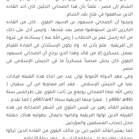
الشام إلى مصر ، علماً بأن هذا الصحابي الجليل كان أحد القاده
الذين ساهموا في فتح بلاد الشام .
ويبدوا أن الصحابي مسعود بن الاسود البلوي ، كان من القاده
البارزين الذين استوطنوا مصر بعد فتحها ، وليس أدل على ذلك
من أنه راسل عمر بن الخطاب ( رضي الله عنه ) يستاذنه في غزوة
إلى افريقيه ، فلم يأذن له . ولا يكون الإستئذان في العادة للقيام
بعمل عسكري إلا من قائد وهذا الذي يرجح أن الصحابي مسعود
البلوي كان يحتل منصباً عسكرياً ما في الجيش الإسلامي في
مصر .
وفي عهد الدوله الأموية تولى عدد من ابناء هذه القبيله قيادات
عليا في الجيش الإسلامي ، فقد أمر معاوية ابن أبي سفيان (
رضي الله عنه) الصحابي رويفع بن ثابت البلوي على طرابلس سنة
(46هـ /666م ) ، فغزا منها افريقيه سنة( 47هـ/667م ) كما تقدم .
ويعتبر القائد زهير بن قيس البلوي من أشهر الصحابه من هذه
القبيله الذين تولوا افريقيه وقاموا باعمال بطوليه هناك جعلته
محل إعجاب المسلمين والمؤرخين .
كما يعتبر القائد الكبير حيي بن مالك البلوي من القاده الذين تركوا