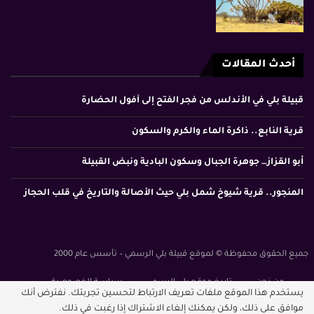
أحدث المقالات
قبيلة بلي في الأندلس من فجر الفتح إلى أفول الحضارة
قرية النابع.. ذاكرة الماء والكرم والسكون
أبو القزاز… جوهرة الجبال وسكون البادية ونبض القبيلة
المنجور.. قرية شيوخ شمل بلي حيث الأصالة والتاريخ في قلب الحجاز
جميع الحقوق محفوظة © لموقع قبيلة بلي الرسمي – تأسس عام 2000
من نحن
تاريخ موقع بلي الرسمي
سياسة الخصوصية
يستخدم هذا الموقع ملفات تعريف الارتباط لتحسين تجربتك. نفترض أنك
الشروط والأحكام
موافق على ذلك، ولكن يمكنك إلغاء الاشتراك إذا رغبت في ذلك.