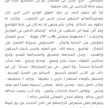
الغرناطي ، الذي ارتحل إلى تلمسان ثم إلى المشرق فراراً من
سوء حالة الأندلس في تلك الحقبة .
أما أبو جعفر أحمد بن داود البلوي الوادي آشي الذي كان
معاصراًللعالم الشهير لسان الدين ابن الخطيب ، فكانت له
حظوة عند الحكام ، وكان يأمر وينهى إلا انه كان في غاية التواضع
وقد أثنى عليه ابن الخطيب في كتابه ” أوصاف الناس في التواريخ
والصلات ” ( مخطوط صفحتي 96ب- 97أ) بقولة : ” شيخ العمال
المؤتمن على الجباية والمال ، المستوفي شروط الفضل على
الكمال . تواضع ، رحمه الله ، مع العلو، ولبس شعار السكون
والهدوء ، وبذل المجاملة للصديق والمسالمة للعدو، ولازم
مجالس الملوك بحيث يضر وينفع ، ويحط ويرفع ، فما شاب
الاساءة إحساناً ، ولا أعمل – في غير المشاركة – لساناً ، إلى غير
ذلك من الأدب العطر النسيم ، السافر عن المحيا الوسيم ،
واشتهر بالوفاء اشتهار ( دارين ) بطيبها ، و(إياد ) بخطيبها ،
فكان حامل رايته ، ومحرز غايته ، ومضى لسبيله فقيداً أعم بفقد
وخص ، وهاص أجنحة الحاجات وقص ، وله أدب يصيب شاكله
الرمي بنباله ، ونظم تضحي المعاني قنائص حباله ) .
وغيرهم ممن سنعرض لتراجمهم من خلال الحديث عن دور قبيلة