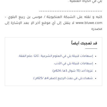
بلي في الحياة العلمية .
——————————————————————————–
كتبه و نقله على الشبكة العنكبويتة / موسى بن ربيع البلوي –
www.bluwe.com لا ينقل إلى أي موقع آخر الإ بعد الإشارة إلى
مصدره
قد تعجبك أيضاً
إسهامات قبيلة بلي في العلوم الشرعية : ثالثا :علم الفقة:
إسهامات قبيلة بلي في الأدب:
غزوة أحد (15 شوال 3هـ/ 624م):
شهداء بلي في بعث الرجيع (صفر 4هـ /625م ):