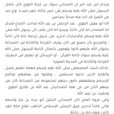
ويذكر ابن عبد البر ان الصحابي سواد بن غزية البلوي كان عامل
الرسول صلى الله عليه وسلم على خيبر, فأتاه بتمر جنيب( نوع جيد
من التمر) قد أخذ منه صاعاً بصاعين.
أما أبو عقيل البلوي ، عبد الرحمن بن عبد الله صاحب الصاع فتذكر
لنا المصادر انه كان كاتباً، ويبدو انه كان يكتب إلى رسول الله صلى
الله عليه وسلم فالاشارات لاتزيد على تذييل ترجمة بانه كان كاتباً
، والمرجع بأن جميع من كان يعرف القراءة والكتابة من الصحابة
رضوان الله عليهم كانوا يقومون بأعمال كتابية للرسول صلى الله
عليه وسلم سواء كتابة القرآن ، أو الرسائل أو تعليم من لايعرف
القراءة والكتابة في المدينة المنورة
.كذلك أسند المصطفى صلى الله عليه وسلم مهمة تعليم عضل
والقارة الذين جاءوا مسلمين ، وطلبوا من يعلمهم تعاليم
الإسلام ويفقههم بامور دينهم لمجموعه من الصحابة كان من
بينهم اثنان من بلي هما الصحابيان عبد الله بن طارق البلوي ،
ومغيث بن عبيد الله .
وفي غزوة الفتح كان الصحابي الجليل أبو بردة بن نيار واسمه
هاني قائداً لاحدى فرق الجيش الإسلامي الذاهب لفتح مكة فقد
كانت معه راية بني حارثة .