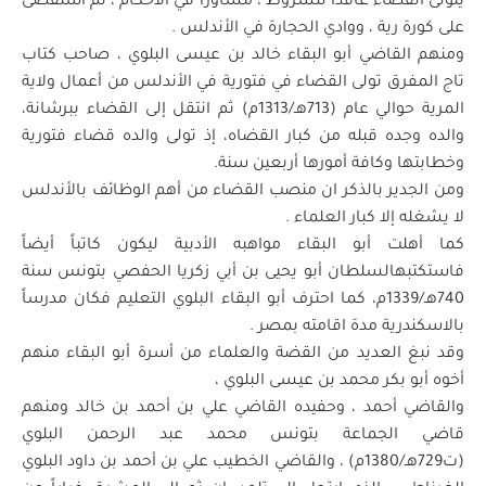
يتولى القضاء عاقداً للشروط ، مشاوراً في الأحكام ، ثم استقصى
على كورة رية ، ووادي الحجارة في الأندلس .
ومنهم القاضي أبو البقاء خالد بن عيسى البلوي ، صاحب كتاب
تاج المفرق تولى القضاء في فتورية في الأندلس من أعمال ولاية
المرية حوالي عام (713هـ/1313م) ثم انتقل إلى القضاء ببرشانة،
والده وجده قبله من كبار القضاه، إذ تولى والده قضاء فتورية
وخطابتها وكافة أمورها أربعين سنة.
ومن الجدير بالذكر ان منصب القضاء من أهم الوظائف بالأندلس
لا يشغله إلا كبار العلماء .
كما أهلت أبو البقاء مواهبه الأدبية ليكون كاتباً أيضاً
فاستكتبهالسلطان أبو يحيى بن أبي زكريا الحفصي بتونس سنة
740هـ/1339م، كما احترف أبو البقاء البلوي التعليم فكان مدرساً
بالاسكندرية مدة اقامته بمصر .
وقد نبغ العديد من القضة والعلماء من أسرة أبو البقاء منهم
أخوه أبو بكر محمد بن عيسى البلوي ،
والقاضي أحمد ، وحفيده القاضي علي بن أحمد بن خالد ومنهم
قاضي الجماعة بتونس محمد عبد الرحمن البلوي
(ت729هـ/1380م) ، والقاضي الخطيب علي بن أحمد بن داود البلوي