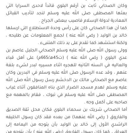
وكان الصحابي ثابت بن أرقم البلوي قائداً لاحدى السرايا التي
بعثها المصطفى صلى الله عليه وسلم لنجد لتأديب القبائل
المعادية لدولة الإسلام فاصيب ببعض الجراح .
كما أن هذا الصحابي كان على رأس وحدة الاستطلاع التي ارسلها
خالد بن الوليد ( رضي الله عنه ) لجمع المعلومات عن طليحه ،
ولكنة استشهد كما تقدم على يد ذلك المتنبىء .
وولى رسول الله صلى الله عليه وسلم الصحابي الجليل عاصم بن
عدي البلوي ( رضي الله عنه ) (ت45هـ/665م) على أهل قباء
والعاليه في السنه الثانيه للهجره اثناء مسيره لبدر لشيء بلغة
عنهم ، وقد عده الرسول صلى الله عليه وسلم في البدرين وكان
عاصم مع الصحابي مالك بن الدخشم رسل رسول الله صلى الله
عليه وسلم لهدم مسجد الضرار الذي بناه المنافقون أثناء غياب
المصطفى صلى الله عليه وسلم في تبوك ، فقام بالمهمه مع
صاحبه على أكمل وجه .
أما الصحابي شريك بن سحماء البلوي فكان محل ثقة الصديق
والفاروق ( رضي الله عنهما) من بعده فقد كان رسول الخليفه
الراشدي الأول إلى خالد بن الوليد بأن يتوجه من اليمامه إلى
العراق ، كما كان رسول الفاروق (رضي الله عنه ) بأن يتوجه من