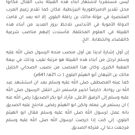
ليس مستغرباً لاشتهار أبناء هذه القبيلة بحب القتال فكانوا
محل تقدير الامبراطورية البيزنطية, فكان كما تقدم زعيم العرب
المتنصرة في مؤتة مالك بن رافلة البلوي, إلا انه بعد ان قامت
الدولة الأموية في الأندلس نلاحظ بروز العديد من أبناء هذه
القبيلة في العلوم المختلفة, فأسندت إليهم مناصب شرعية
كالقضاء, والخطابة.. الخ.
إن أول إشارة لدينا عن أول منصب منحه الرسول صلى الله عليه
وسلم لرجل من أبناء هذه القبيلة هو مرتبة نقيب وذلك في بيعة
العقبة الكبرى, وكان هذا المنصب من نصيب الصحابي الجليل
مالك بن التيهان أبو الهيثم البلوي ( ت 21هـ/ 641م).
كما عينه المصطفى صلى الله عليه وسلم بعد ان استشهد عبد
الله بن رواحة, خارصاً لخيبر فاستمر حتى انتقل الرسول صلى الله
عليه وسلم إلى الرفيق الأعلى, فأراد أبو بكر الصديق( رضي الله عنه
) ان يستمر في عمله, ولكن ابو الهيثم رفض, فاحتج عليه الصديق
بانه عمل لرسول الله صلى الله عليه وسلم فقال ابو الهيثم
البلوي: إني كنت إذا خرصت لرسول الله صلى الله عليه وسلم
فرجعت دعا لي, فتركه الصديق.