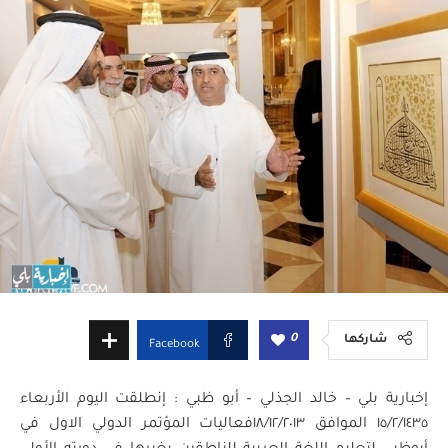
0
شاركها
Facebook
إخبارية بلي – خالد الجذلي – أبو ظبي : إنطلقت اليوم الأربعاء
١٥/٢/١٤٣٥ الموافق ١٨/١٢/٢٠١٣فعاليات المؤتمر الدولي الاول في