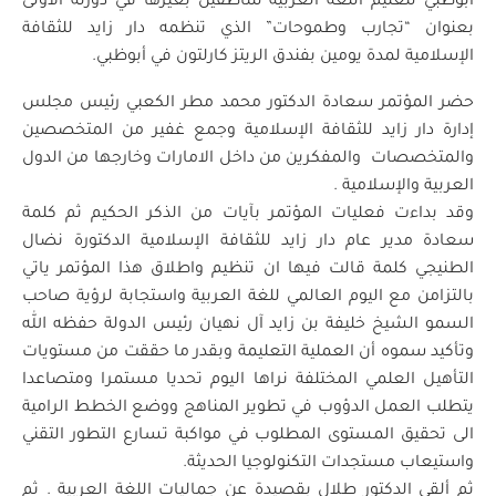
أبوظبي لتعليم اللغة العربية للناطقين بغيرها في دورته الأولى
بعنوان “تجارب وطموحات” الذي تنظمه دار زايد للثقافة
الإسلامية لمدة يومين بفندق الريتز كارلتون في أبوظبي.
حضر المؤتمر سعادة الدكتور محمد مطر الكعبي رئيس مجلس
إدارة دار زايد للثقافة الإسلامية وجمع غفير من المتخصصين
والمتخصصات والمفكرين من داخل الامارات وخارجها من الدول
العربية والإسلامية .
وقد بداءت فعليات المؤتمر بآيات من الذكر الحكيم ثم كلمة
سعادة مدير عام دار زايد للثقافة الإسلامية الدكتورة نضال
الطنيجي كلمة قالت فيها ان تنظيم واطلاق هذا المؤتمر ياتي
بالتزامن مع اليوم العالمي للغة العربية واستجابة لرؤية صاحب
السمو الشيخ خليفة بن زايد آل نهيان رئيس الدولة حفظه الله
وتأكيد سموه أن العملية التعليمة وبقدر ما حققت من مستويات
التأهيل العلمي المختلفة نراها اليوم تحديا مستمرا ومتصاعدا
يتطلب العمل الدؤوب في تطوير المناهج ووضع الخطط الرامية
الى تحقيق المستوى المطلوب في مواكبة تسارع التطور التقني
واستيعاب مستجدات التكنولوجيا الحديثة.
ثم ألقى الدكتور طلال بقصيدة عن جماليات اللغة العربية . ثم