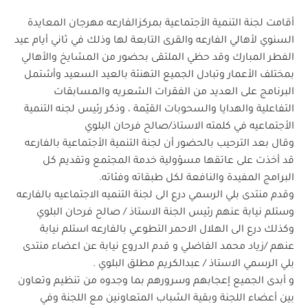
أقامت لجنة التنمية الأجتماعية بمركزالفارعه مهرجان المعايدة
السنوي لأهالي الفارعه والقرى التابعة لها وذلك في ثاني أيام عيد
الفطر المبارك وقد حظي الملتقى بحضور من المشايخ والأهالي
بمختلف الأعمار وتبادل الجميع التهنئة بالعيد السعيد وأشتمل
البرنامج على العديد من الفقرات الشعريه والمسابقات
التفاعلية والهدايا والسحوبات القيّمة ، وذكر رئيس لجنه التنمية
الأجتماعيه في كلمته الاستاذ/صالح فرحان البلوي
وقال بعد الترحيب بالحضور أن لجنة التنمية الأجتماعية بالفارعه
قد أخذت على عاتقها مسؤولية خدمة المجتمع وتقديم كل
البرامج المفيدة والنافعة لكل طبقاته وفئاته.
وقدم منتدى بلي الرسمي درع الى لجنة التنميه الاجتماعيه بالفارعه
وستلم نيابة عنهم رئيس الجنة الاستاذ / صالح فرحان البلوي
وكذلك درع الى الهلال الاحمر التطوعي بالفارعه استلم نيابة
عنهم /زياد محمد الفاضلي و قدم الدروع نيابة عن اعضاء منتدى
بلي الرسمي الاستاذ / عبدالكريم مطلق البلوي .
و أبدى الجميع إعجابهم وسرورهم بما وجدوه من تنظيم وتعاون
بين أعضاء اللجنة وبقية الشباب المتعاونين مع اللجنة وفي