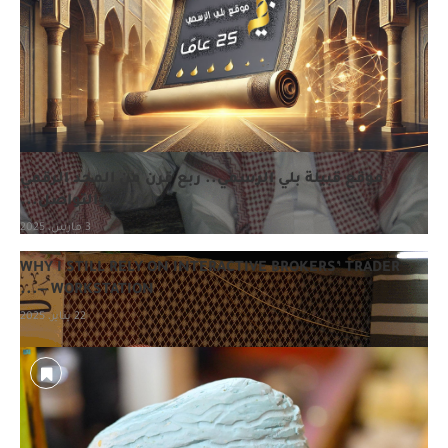
موقع قبيلة بلي الرسمي.. ربع قرن من المجد الرقمي
والتواصل...
3 مارس، 2025
WHY I STILL RELY ON INTERACTIVE BROKERS’ TRADER
WORKSTATION —...
22 يناير، 2025