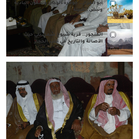
أبو القزاز… جوهرة الجبال وسكون البادية
ونبض القبيلة
22 أبريل، 2025
المنجور.. قرية شيوخ شمل بلي حيث
الأصالة والتاريخ في قلب الحجاز
18 أبريل، 2025