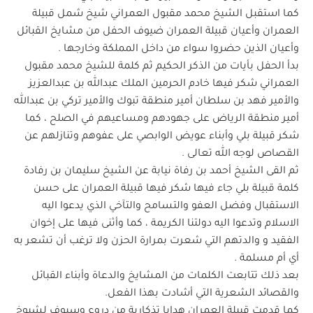
كما استقبل الشيخ محمد مقبول العمراني شيخ شمل قبيلة
العمران وأعيان قبيلة العمران ضيوف الحفل من مشايخ القبائل
وأعيان الذين حضروا سواء من داخل المملكة وخارجها .
بدأ الحفل بأيات من الذكر الحكيم ثم كلمة للشيخ محمد مقبول
العمراني شكر فيها خادم الحرمين الملك عبدالله بن عبدالعزيز
والأمير فهد بن سلطان أمير منطقة تبوك والأمير تركي بن عبدالله
أمير منطقة الرياض على جهودهم ومساعيهم في الصلح ، كما
شكر قبيلة بلي وأبناء عويض الوابصي على عفوهم وتنازلهم عن
القصاص لوجه الله تعالى .
ثم القى الشيخ أحمد بن رفاة نيابة عن الشيخ سليمان بن رفادة
كلمة قبيلة بلي جاء فيها شكر فيها قبيلة العمران على حسن
الاستقبال وفضل العفو والتسامح والتآخي الذي يدعوا اليه
الاسلام وتدعوا اليه دولتنا الكريمة ، كما وأثنى فيها على إخوان
الفقيد و والدتهم التي شعرت بمرارة الحزن ولا ترغب أن تشعر به
أي أم مسلمة .
بعد ذلك تتابعت الكلمات من المشايخ والدعاة وأبناء القبائل
والقصائد الشعرية التي أشادت بهذا الفعل.
كما قدمت قبيلة العمران هدايا تذكارية من دروع وسيوف لشيوخ