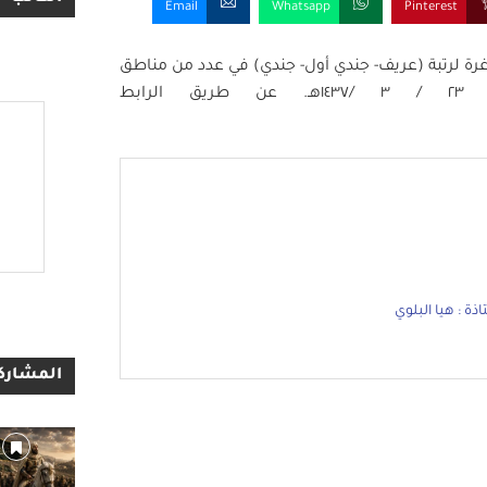
Email
Whatsapp
Pinterest
غرة لرتبة (عريف- جندي أول- جندي) في عدد من مناطق
المملكة، وسيتم استقبال طلبات القبول بدءًا من ٢٣ / ٣ /١٤٣٧هـ. عن طريق الرابط
ة : هيا البلوي
المشاركا