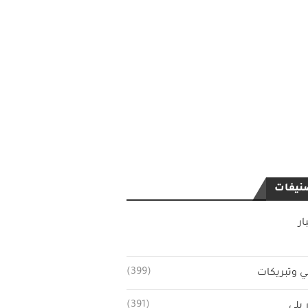
نيفات
ار
(399)
ي وتبريكات
(391)
 بلي