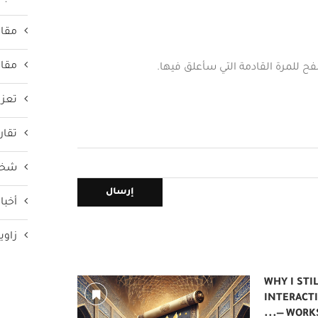
مقال
مقال
فح للمرة القادمة التي سأعلق فيها.
تعزي
تقار
شخص
أخبار
زاوي
WHY I STI
INTERACTI
WORKSTA