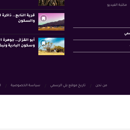
مكتبة الفيديو
قرية النابع.. ذاكرة ا
والسكون
سمي
أبو القزاز… جوهرة ا
وسكون البادية ونبض
من نحن
تاريخ موقع بلي الرسمي
سياسة الخصوصية
ا