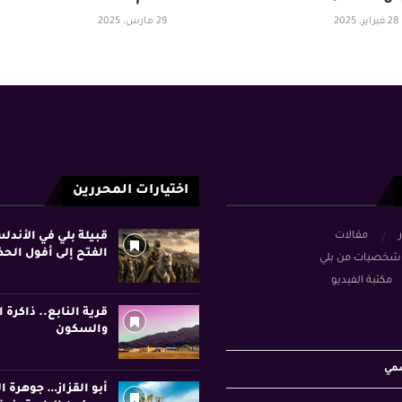
28 فبراير، 2025
29 مارس، 2025
اختيارات المحررين
ر
مقالات
قبيلة بلي في الأند
الفتح إلى أفول الح
شخصيات من بلي
مكتبة الفيديو
قرية النابع.. ذاكرة ا
والسكون
سمي
أبو القزاز… جوهرة ا