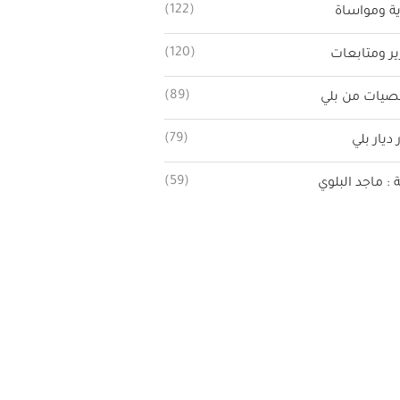
(122)
ة ومواساة
(120)
ير ومتابعات
(89)
يات من بلي
(79)
 ديار بلي
(59)
ة : ماجد البلوي