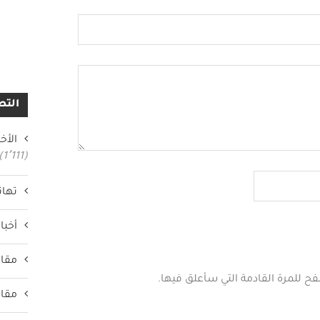
التص
الأخب
(1٬111)
تهان
أخبار
مقال
فح للمرة القادمة التي سأعلق فيها.
مقال