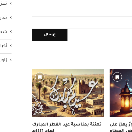
تعزي
تقار
شخص
أخبار
زاوي
ٌ يهلّ على
تهنئة بمناسبة عيد الفطر المبارك
ض العطاء
لعام ١٤٤٦هـ