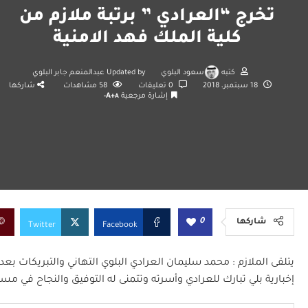
تخرج “العرادي ” برتبة ملازم من
كلية الملك فهد الامنية
كتبه
سعود البلوي
Updated by
عبدالمنعم جابر البلوي
18 سبتمبر، 2018
0 تعليقات
58
مشاهدات
شاركها
إشارة مرجعية
A+
A-
0
شاركها
Twitter
Facebook
يتلقى الملازم : محمد سليمان العرادي البلوي التهاني والتبريكات بعد
إخبارية بلي تبارك للعرادي وأسرته وتتمنى له التوفيق والنجاح في مسير