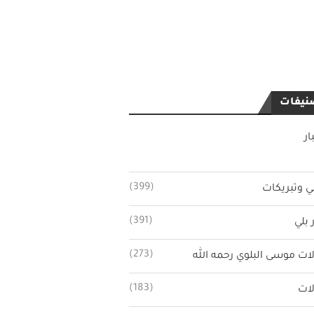
نيفات
ار
(399)
ي وتبريكات
(391)
 بلي
(273)
ات موسى البلوي رحمه الله
(183)
ات