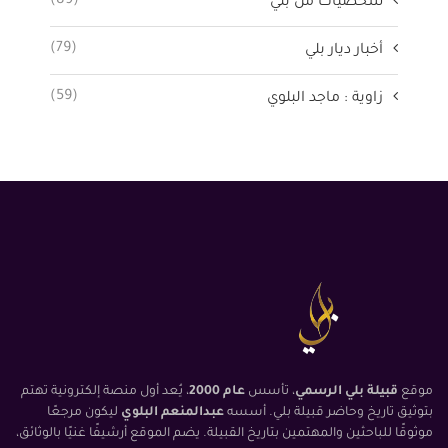
(89)
شخصيات من بلي
(79)
أخبار ديار بلي
(59)
زاوية : ماجد البلوي
موقع
قبيلة بلي الرسمي
، تأسس
عام 2000
، يُعد أول منصة إلكترونية تهتم
بتوثيق تاريخ وحاضر قبيلة بلي. أسسه
عبدالمنعم البلوي
ليكون مرجعًا
موثوقًا للباحثين والمهتمين بتاريخ القبيلة. يضم الموقع أرشيفًا غنيًا بالوثائق،