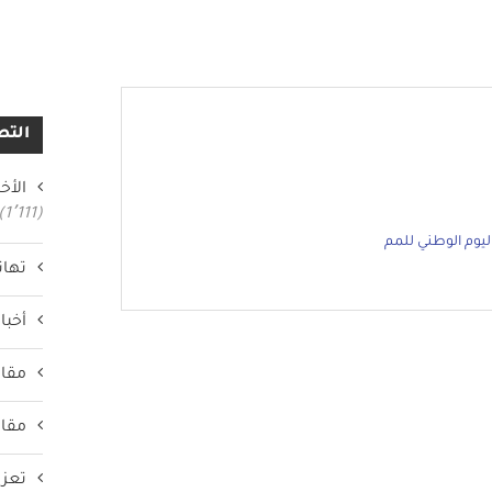
التص
الأخب
(1٬111)
اليوم الوطني للمم
تهان
أخبار
مقال
مقال
تعزي