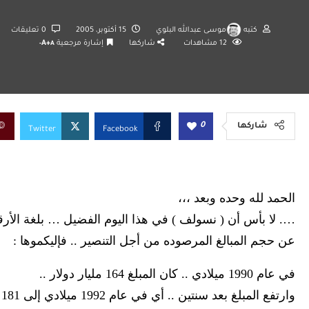
كتبه
موسى عبدالله البلوي
15 أكتوبر، 2005
0 تعليقات
12
مشاهدات
شاركها
إشارة مرجعية
A+
A-
0
شاركها
Twitter
Facebook
الحمد لله وحده وبعد ،،،
…. لا بأس أن ( نسولف ) في هذا اليوم الفضيل … بلغة الأرقا
عن حجم المبالغ المرصوده من أجل التنصير .. فإليكموها :
في عام 1990 ميلادي .. كان المبلغ 164 مليار دولار ..
وارتفع المبلغ بعد سنتين .. أي في عام 1992 ميلادي إلى 181 مليار دولار …