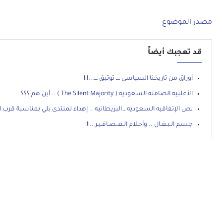
مصدر الموضوع
قد تعجبك أيضاً
أوراق من تاريخنا السياسي ــــ توثيق ــــ ..!!!
الأغلبيه الصامته السعوديه ( The Silent Majority ) .. أين هم ؟؟؟
نص الإتفاقيه السعوديه ــ البريطانيه .. إهداء لمنتدى بلي بمناسبة قرب 
جـسم الـبـغـال .. وأحـلام الـعــصـافـيـر ..!!!