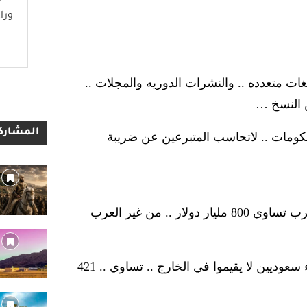
ورا
غراض التنصير فيبلغ .. 22100 كتاب في لغات متعدده .. والنشرات الدوريه والمجلات ..
المشاركا
الحكومات .. لاتحاسب المتبرعين عن ضريبة
حجم الإستثمارات العربيه في الخارج .. التي تعود للأثرياء العرب تساوي 800 مليار دولار .. من غير العرب
وحجم الإستثمارات السعوديه في الخارج .. والتي تعود لأثرياء سعوديين لا يقيموا في الخارج .. تساوي .. 421