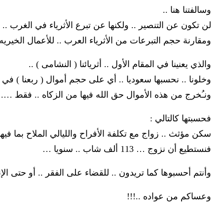
وسالفتنا هنا ..
لن تكون عن التنصير .. ولكنها عن تبرع الأثرياء في الغرب .. ل
ومقارنة حجم التبرعات من الأثرياء العرب .. للأعمال الخيريه .
والذي يعنينا في المقام الأول .. أثريائنا ( النشامى ) ..
وخلونا .. نحسبها سعوديا .. أي على حجم أموال ( ربعنا ) في ا
ونـُخرج من هذه الأموال حق الله فيها من الزكاه .. فقط ….
فحسبتها كالتالي :
سكن مؤثث .. زواج مع تكلفة الأفراح والليالي الملاح بما فيها
فنستطيع أن نزوج … 113 ألف شاب .. سنويا …
وأنتم أحسبوها كما تريدون .. للقضاء على الفقر .. أو حتى ال
وعساكم من عواده ..!!!