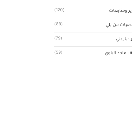
(120)
ير ومتابعات
(89)
يات من بلي
(79)
 ديار بلي
(59)
ة : ماجد البلوي