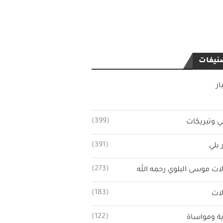
نيفات
ار
(399)
ي وتبريكات
(391)
 بلي
(273)
ات موسى البلوي رحمه الله
(183)
ات
(122)
ة ومواساة