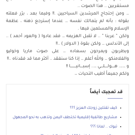
مستغربين .. هذا الصوت ..
… ومن إحتجاج المرشدين السياحيين .!! وفيما بعد ، برّر فعلته
بقوله : بأنه لم يتمالك نفسه … عندما إسترجع ذهنه ، عظمة
الإسلام والمسلمين فيها .
ولكن ” عربنا ” .. لا تقبل الهزيمه … فقد عادوا ( والعود أحمد ) ..
إلى الأندلس … ولكن بقوة ( الدولار ) ..!!
ويطربون ويمرحون بسعاده … على صوت ماريا وخوليو
والفلامنكو … والله أعلم … إذا كنا سنفقد .. أكثر مما قد فقدناه ..!!
و ……. هـــــولـــــلــــي ….. إسبــــانيـــــــــا !!
ولكم جميعاً أطيب التحيات ،،
قد تعجبك أيضاً
كيف تقتلين زوجك العزيز ؟؟؟
مشاريع طائفية إقليمية تختطف اليمن وتذهب به نحو المجهول
تبوك .. لماذا ؟؟؟