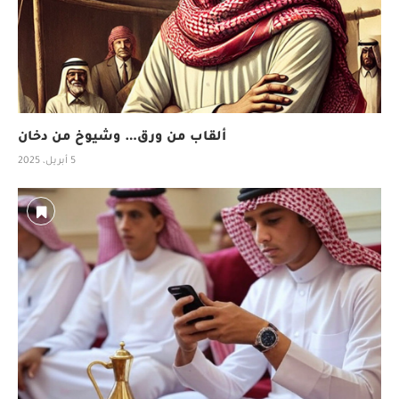
ألقاب من ورق… وشيوخ من دخان
5 أبريل، 2025