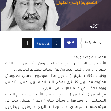
0
شاركها
Facebook
الحمد لله وحده وبعد ،،
الأندلس .. الفردوس الذي فقدناه … ومن الأندلس .. إنطلقت
حضارة أوروبا … كتب الكثيرون عن أسباب سقوط الأندلس …
وكتبت مقالاً ( إنترنتياً ) … حول هذا الموضوع ـ حسب معلوماتي
المتواضعه ـ وإن كنا نرى بعض التشابه ما بين أمس الأندلس
ويومنا هذا … في عالمنا الإسلامي العربي ..
في أمس ( الأندلس ) … وفي السنين الأخيره .. تشرذم العرب
المسلمون … وتفرقوا … وبدأت حياة ” رغد ” العيش تدب في
مجتمعهم ( الجهادي ) … وبدأ ( الربع ) يغنون ويطربون