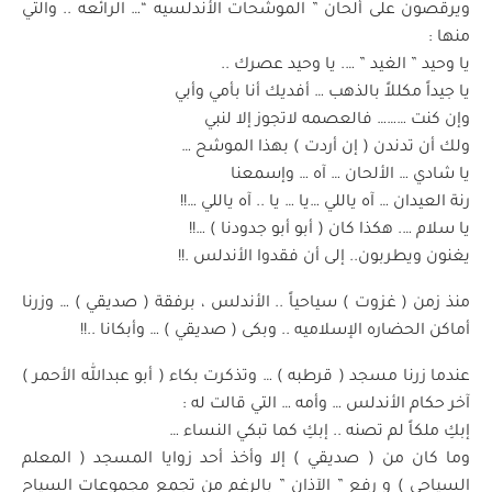
ويرقصون على ألحان ” الموشحات الأندلسيه “… الرائعه .. والتي
منها :
يا وحيد ” الغيد ” …. يا وحيد عصرك ..
يا جيداً مكللاً بالذهب … أفديك أنا بأمي وأبي
وإن كنت ……… فالعصمه لاتجوز إلا لنبي
ولك أن تدندن ( إن أردت ) بهذا الموشح …
يا شادي … الألحان … آه … وإسمعنا
رنة العيدان … آه ياللي …يا … يا .. آه ياللي …!!
يا سلام …. هكذا كان ( أبو أبو جدودنا ) …!!
يغنون ويطربون.. إلى أن فقدوا الأندلس .!!
منذ زمن ( غزوت ) سياحياً .. الأندلس ، برفقة ( صديقي ) … وزرنا
أماكن الحضاره الإسلاميه .. وبكى ( صديقي ) … وأبكانا ..!!
عندما زرنا مسجد ( قرطبه ) … وتذكرت بكاء ( أبو عبدالله الأحمر )
آخر حكام الأندلس … وأمه … التي قالت له :
إبكِ ملكاً لم تصنه .. إبكِ كما تبكي النساء …
وما كان من ( صديقي ) إلا وأخذ أحد زوايا المسجد ( المعلم
السياحي ) و رفع ” الآذان ” بالرغم من تجمع مجموعات السياح