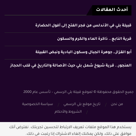
أحدث المقالات
قبيلة بلي في الأندلس من فجر الفتح إلى أفول الحضارة
قرية النابع.. ذاكرة الماء والكرم والسكون
أبو القزاز… جوهرة الجبال وسكون البادية ونبض القبيلة
المنجور.. قرية شيوخ شمل بلي حيث الأصالة والتاريخ في قلب الحجاز
جميع الحقوق محفوظة © لموقع قبيلة بلي الرسمي – تأسس عام 2000
من نحن
تاريخ موقع بلي الرسمي
سياسة الخصوصية
الشروط والأحكام
يستخدم هذا الموقع ملفات تعريف الارتباط لتحسين تجربتك. نفترض أنك
موافق على ذلك، ولكن يمكنك إلغاء الاشتراك إذا رغبت في ذلك.