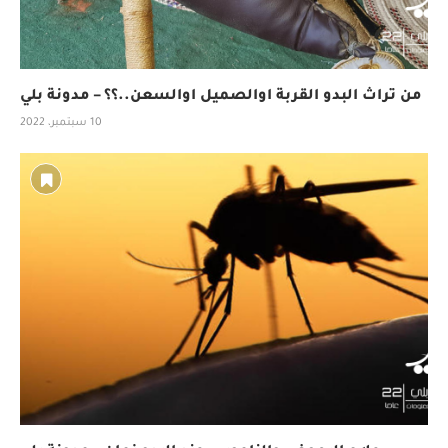
من تراث البدو القربة اوالصميل اوالسعن..؟؟ – مدونة بلي
10 سبتمبر، 2022