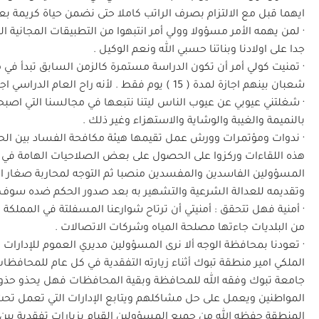
ايهما قبل مع الالتزام بصرف الراتب كاملا حتى نضمن حياة كريمة بعد
· لمن يهمه الأمر مسؤولا وولي أمر انتبهوا من التطبيقات المجانية 
جدا على اولادنا وبناتنا حسبي الله ونعم الوكيل .
· تمنيت كولي أمر أن تكون الدراسة مستمرة كالزمن السابق تبدأ ف
شعبان بينهم اجازة لمدة ( 15 ) يوم فقط . لأنه راح العام الدراسي اجازات في اجازات والتحصيل العلمي يفتح الله .
· شغلتني عيوبي عن عيوب الناس ليتنا نتبعها في مجالسنا التي 
بالنميمة والغيبة والوشاية والاستهزاء وغير ذلك .
· ندوات ومؤتمرات وورش عمل تقيمها هيئة مكافحة الفساد بين الحين
هذه اللقاءات وركزوا على الحصول على بعض الصلاحيات الهامة في م
المسؤولين الفاسدين والمفسدين منصبا ثم التوجه لمحاربة صغار ا
وتقديمه للعدالة الشرعية والتشهير به بعد صدور الحكم ضده سوف 
· أمنية فهل تتحقق : أمنيتي أن ترتاح شوارعنا المسفلتة في المملكة
من البلديات جاءتها مصلحة المياه وشركات الاتصالات .
· تعودنا بمحافظة الوجه ألا نرى المسؤولين مديري العموم للإدارا
الملكي امير منطقة تبوك أثناء زيارته التفقدية في كل عام للمحافظات إ
جامعة تبوك وفقه الله للمحافظة وبقية المحافظات فهل يحذو حذوه
المواطنين ويعمل على حل مشاكلهم ويتابع الإدارات التي تعمل تحت 
المنطقة حفظه الله من جميع المسؤولين القيام بزيارات تفقدية بين ا