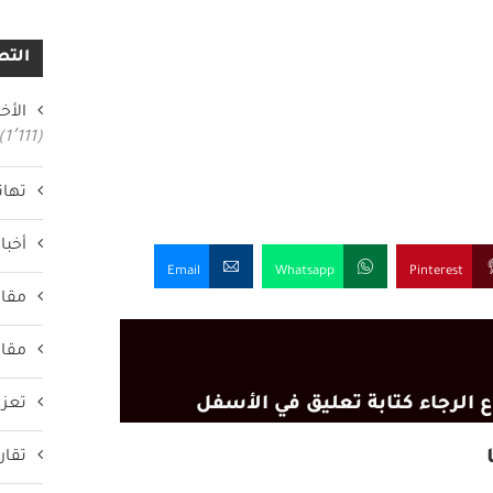
التص
الأخب
(1٬111)
تهان
أخبار
Email
Whatsapp
Pinterest
مقال
مقال
 الرجاء كتابة تعليق في الأسفل
تعزي
تقار