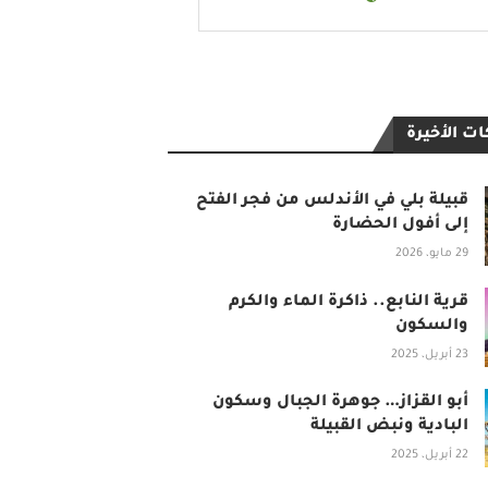
ت الأخيرة
قبيلة بلي في الأندلس من فجر الفتح
إلى أفول الحضارة
29 مايو، 2026
قرية النابع.. ذاكرة الماء والكرم
والسكون
23 أبريل، 2025
أبو القزاز… جوهرة الجبال وسكون
البادية ونبض القبيلة
22 أبريل، 2025