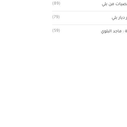
(89)
يات من بلي
(79)
 ديار بلي
(59)
ة : ماجد البلوي