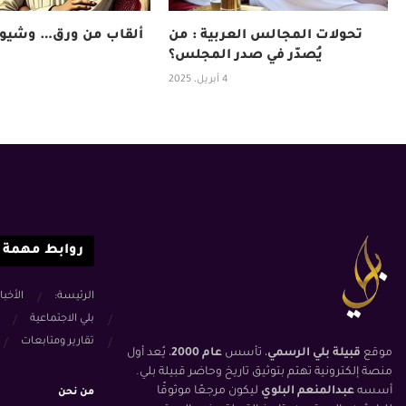
تحولات المجالس العربية : من
ألقاب من ورق… وشيوخ
يُصدّر في صدر المجلس؟
4 أبريل، 2025
روابط مهمة
الرئيسة:
الأخبا
بلي الاجتماعية
تقارير ومتابعات
موقع
قبيلة بلي الرسمي
، تأسس
عام 2000
، يُعد أول
منصة إلكترونية تهتم بتوثيق تاريخ وحاضر قبيلة بلي.
أسسه
عبدالمنعم البلوي
ليكون مرجعًا موثوقًا
من نحن