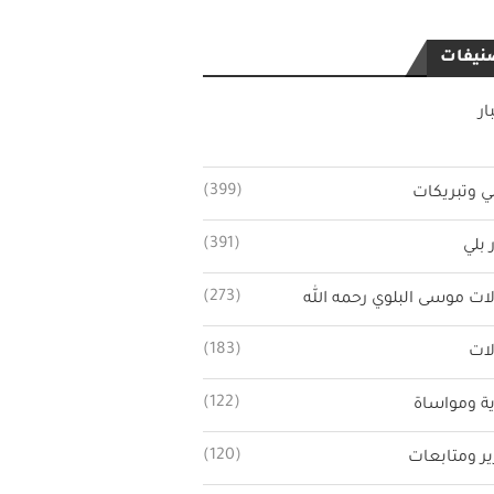
نيفات
ار
(399)
ي وتبريكات
(391)
 بلي
(273)
ات موسى البلوي رحمه الله
(183)
ات
(122)
ة ومواساة
(120)
ير ومتابعات