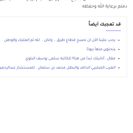
دمتم برعاية الله وحفظه
قد تعجبك أيضاً
يجب علينا الآن ان نصبح قطاع طرق … ولكن .. لله ثم المليك والوطن
ﻴﻨﺤﺘﻮﻥ ﻣﻨﻬﺂ ﺑﻴﻮﺗﺂ
مقال : أنانيتك تبدأ من هنا!! للكاتبه سلمى يوسف البلوي
الغرب الصليبي الحاقد والبطل محمد بن سلمان . للمستشار عبدالرحمن 