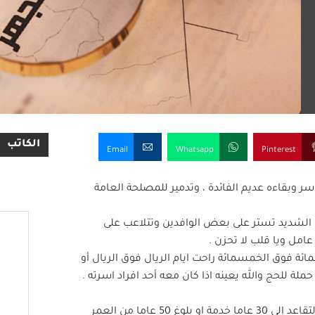
الكاتب
Email
Whatsapp
Pinterest
 وبقاءه عديم الفائدة ، وتدمير للمصلحة العامة
ف الشديد تستر على بعض الوافدين وتتلاعب على
مل ويا قلب لا تحزن .
ائة فوق الخمسمائة راحت ايام الريال فوق الريال أو
لة للحج والله يعينه اذا كان معه أحد افراد اسرته .
· سأكون أول المتقدمين بطلب انهاء خدماتي في حالة تخفيض سن التقاعد إلى 30 عاما خدمة او بلوغ 50 عاما من العمر