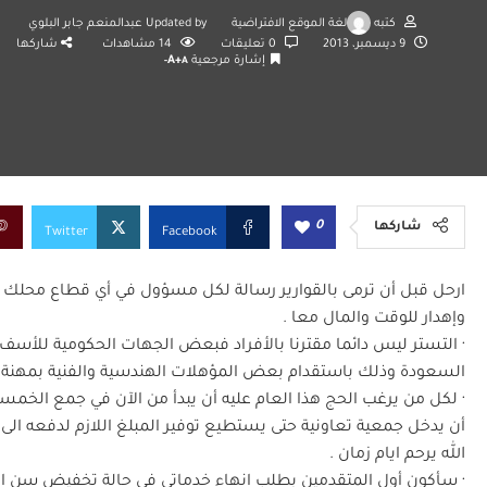
كتبه
لغة الموقع الافتراضية
Updated by
عبدالمنعم جابر البلوي
9 ديسمبر، 2013
0 تعليقات
14
مشاهدات
شاركها
إشارة مرجعية
A+
A-
0
شاركها
Twitter
Facebook
ارحل قبل أن ترمى بالقوارير رسالة لكل مسؤول في أي قطاع محلك سر
وإهدار للوقت والمال معا .
· التستر ليس دائما مقترنا بالأفراد فبعض الجهات الحكومية للأس
السعودة وذلك باستقدام بعض المؤهلات الهندسية والفنية بمهنة عا
· لكل من يرغب الحج هذا العام عليه أن يبدأ من الآن في جمع الخمسم
أن يدخل جمعية تعاونية حتى يستطيع توفير المبلغ اللازم لدفعه الى حم
الله يرحم ايام زمان .