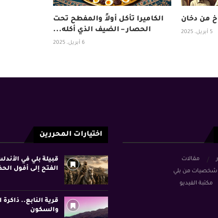
 من دخان
الكاميرا تأكل أولاً والمفطح تحت
الحصار – الضيف الذي أكله...
5 أبريل، 2025
6 أبريل، 2025
اختيارات المحررين
ر
مقالات
قبيلة بلي في الأند
الفتح إلى أفول الح
شخصيات من بلي
مكتبة الفيديو
قرية النابع.. ذاكرة ا
والسكون