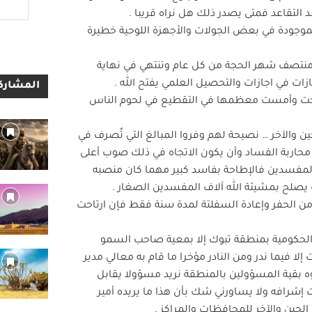
 التقاعد فمتى يصدر ذلك هل نراه قريبا .
الموجودة في بعض الجولات والأجهزة اللوحية خطيرة
ي منتصف شهر الحجة من كل عام وتنتهي في نهاية
المشاركا
اصبحت وأمست معظمها في التقطيع في لحوم الناس
 والآخر … نصيحة لهم وفروا المبالغ التي تٌصرف في
حاربة الفساد وأن يكون الاتجاه في ذلك صوب أعلى
لمفسدين فالإطاحة بفاسد كبير مهما كان منصبه
يصلح بمشيئة الله آلاف المفسدين الصغار .
 من الحفر وإعادة السفلتة لمدة سنة فقط فإن ارتاحت
ت الحكومية بمنطقة تبوك إلا بمعية صاحب السمو
لا فيما ندر ومن النادر مؤخرا ما قام به معالي مدير
 بقية المسؤولين بالمنطقة نريد مسؤولا يقابل
إشرافه ولا يساورني شك بأن هذا ما يريده أمير
لحين والآخر للمحافظات والمراكز .