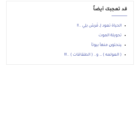
قد تعجبك أيضاً
الحياة تعود لِـ فَرش بلِي ..!!
تحويلة الموت
ﻴﻨﺤﺘﻮﻥ ﻣﻨﻬﺂ ﺑﻴﻮﺗﺂ
( العولمه ) … و.. ( الطقاقات ) ..!!!