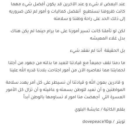
عند
البعض
لا
شيء
و
عند
الآخرين
قد
يكون
أفضل
شيء
مهما
كانت
ظروفنا
نستطيع أنفضل كماليات و أمور لم تكن ضروريه
إلى ذلك الحد على راحة وطننا و سلامته
لكن
لو
تأملنا
كانت
تسير
أمورنا
على
ما
يرام
حينما
لم
يكن
هناك
بدل
غلاء
المعيشه
بل
ال
حقيقة
أننا
لم
نفقد شيء
ما
دمنا
نقف
جميعاً
مع
قيادتنا
لتعيد
ما
بذلته
من
جهود
من
أجلنا
لحمايتنا
مما
نعاصره
الآن
من
أمور
اجتاحت
بلادنا
قدره الله علينا
و
قادرين
بعون
الله
و
قيادتنا
أن
نسيطر
على
كل
أمر
يهدد
سلامة
المواطنين
و
أن
نعيد
للوطن
بسمته
و
عافيته
و
أن
تزال
كل
الأمور
العسرة التي
أجهضت
منا
امور
لا
نساومها
بالوطن
أبداً
بقلم
الكاتبة
/
عايشة
البلوي
تويتر
/
@dovepeac
e10