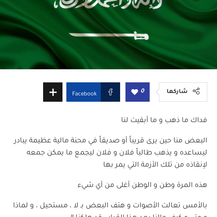
0
شاركها
Facebook
فداك
ما ذهب
و
ما
أبقيت
لنا
البعض
منا
حين
يرى
قريباً
أو
صديقاً
في
محنة
مالية
عظيمة
يبادر
ليساعده
و
يذهب
طالباً
فلان
و
فلان
ليجمع
ما
يمكن
جمعه
لإنقاذه
من
تلك
الأزمة
التي
يمر
بها
هذه
المرة
وطن
و
الوطن
أغلى
من
أي
شيء
بالأمس
تعالت
الأصوات
و
هتف
البعض
بـ
لا
،
مستحيل
،
و
لماذا