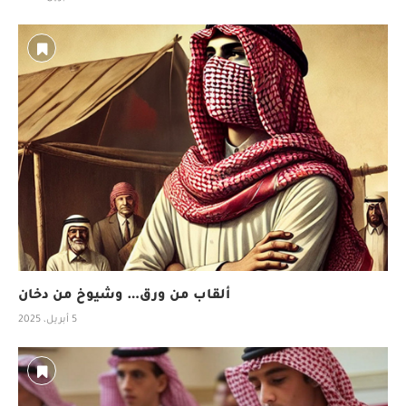
ألقاب من ورق… وشيوخ من دخان
5 أبريل، 2025