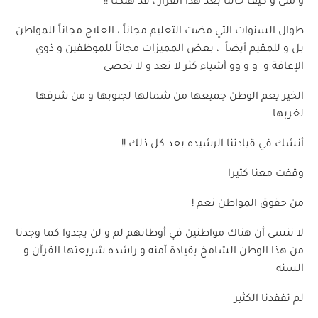
و
متى
و
كيف
حالنا
بعد
هذا
القرار
،
قد
هلكنا
!!
طوال
السنوات
التي
مضت
التعليم
مجاناً
،
العلاج
مجاناً
للمواطن
بل
و
للمقيم
أيضاً
،
بعض
المميزات
مجاناً
للموظفين
و
ذوي
الإعاقة
و
و
و
و
و
أشياء
كثر
لا
تعد
و
لا
تحصى
الخير
يعم
الوطن
جميعها
من
شمالها
لجنوبها
و
من
شرقها
لغربها
أنشك
في
قيادتنا
الرشيده
بعد
كل
ذلك
!!
وقفت
معنا
كثيرا
من
حقوق
المواطن
نعم
!
لا
ننسى
أن
هناك
مواطنين
في
أوطانهم
لم
و
لن
يجدوا
كما
وجدنا
من
هذا
الوطن
الشامخ
بقيادة
آمنه
و
راشده
شريعتها
القرآن
و
السنه
لم
تفقدنا
الكثير