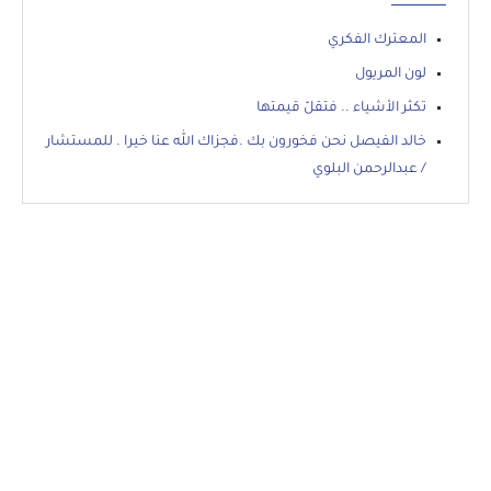
المعترك الفكري
لون المريول
تكثر الأشياء .. فتقلّ قيمتها
خالد الفيصل نحن فخورون بك .فجزاك الله عنا خيرا . للمستشار
/ عبدالرحمن البلوي