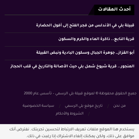
أحدث المقالات
قبيلة بلي في الأندلس من فجر الفتح إلى أفول الحضارة
قرية النابع.. ذاكرة الماء والكرم والسكون
أبو القزاز… جوهرة الجبال وسكون البادية ونبض القبيلة
المنجور.. قرية شيوخ شمل بلي حيث الأصالة والتاريخ في قلب الحجاز
جميع الحقوق محفوظة © لموقع قبيلة بلي الرسمي – تأسس عام 2000
من نحن
تاريخ موقع بلي الرسمي
سياسة الخصوصية
الشروط والأحكام
يستخدم هذا الموقع ملفات تعريف الارتباط لتحسين تجربتك. نفترض أنك
موافق على ذلك، ولكن يمكنك إلغاء الاشتراك إذا رغبت في ذلك.