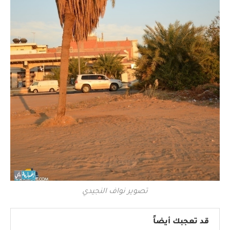
تصوير نواف النجيدي
قد تعجبك أيضاً