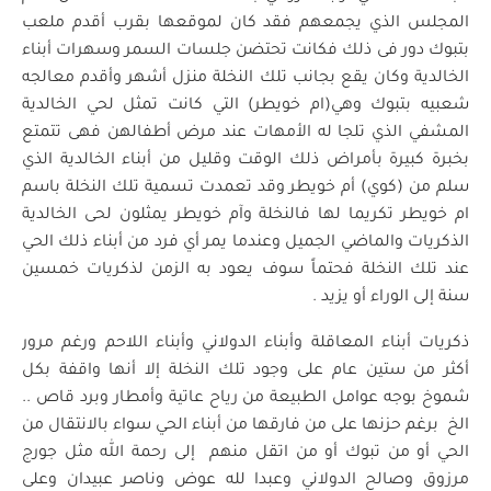
المجلس الذي يجمعهم فقد كان لموقعها بقرب أقدم ملعب
بتبوك دور فى ذلك فكانت تحتضن جلسات السمر وسهرات أبناء
الخالدية وكان يقع بجانب تلك النخلة منزل أشهر وأقدم معالجه
شعبيه بتبوك وهي(ام خويطر) التي كانت تمثل لحي الخالدية
المشفي الذي تلجا له الأمهات عند مرض أطفالهن فهى تتمتع
بخبرة كبيرة بأمراض ذلك الوقت وقليل من أبناء الخالدية الذي
سلم من (كوي) أم خويطر وقد تعمدت تسمية تلك النخلة باسم
ام خويطر تكريما لها فالنخلة وآم خويطر يمثلون لحى الخالدية
الذكريات والماضي الجميل وعندما يمر أي فرد من أبناء ذلك الحي
عند تلك النخلة فحتماً سوف يعود به الزمن لذكريات خمسين
سنة إلى الوراء أو يزيد .
ذكريات أبناء المعاقلة وأبناء الدولاني وأبناء اللاحم ورغم مرور
أكثر من ستين عام على وجود تلك النخلة إلا أنها واقفة بكل
شموخ بوجه عوامل الطبيعة من رياح عاتية وأمطار وبرد قاص ..
الخ برغم حزنها على من فارقها من أبناء الحي سواء بالانتقال من
الحي أو من تبوك أو من اتقل منهم إلى رحمة الله مثل جورج
مرزوق وصالح الدولاني وعبدا لله عوض وناصر عبيدان وعلى