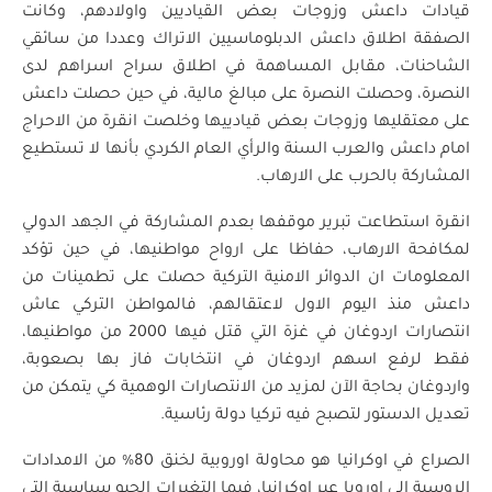
قيادات داعش وزوجات بعض القياديين واولادهم، وكانت
الصفقة اطلاق داعش الدبلوماسيين الاتراك وعددا من سائقي
الشاحنات، مقابل المساهمة في اطلاق سراح اسراهم لدى
النصرة، وحصلت النصرة على مبالغ مالية، في حين حصلت داعش
على معتقليها وزوجات بعض قيادييها وخلصت انقرة من الاحراج
امام داعش والعرب السنة والرأي العام الكردي بأنها لا تستطيع
المشاركة بالحرب على الارهاب.
انقرة استطاعت تبرير موقفها بعدم المشاركة في الجهد الدولي
لمكافحة الارهاب، حفاظا على ارواح مواطنيها، في حين تؤكد
المعلومات ان الدوائر الامنية التركية حصلت على تطمينات من
داعش منذ اليوم الاول لاعتقالهم، فالمواطن التركي عاش
انتصارات اردوغان في غزة التي قتل فيها 2000 من مواطنيها،
فقط لرفع اسهم اردوغان في انتخابات فاز بها بصعوبة،
واردوغان بحاجة الآن لمزيد من الانتصارات الوهمية كي يتمكن من
تعديل الدستور لتصبح فيه تركيا دولة رئاسية.
الصراع في اوكرانيا هو محاولة اوروبية لخنق 80% من الامدادات
الروسية الى اوروبا عبر اوكرانيا، فيما التغيرات الجيو سياسية التي