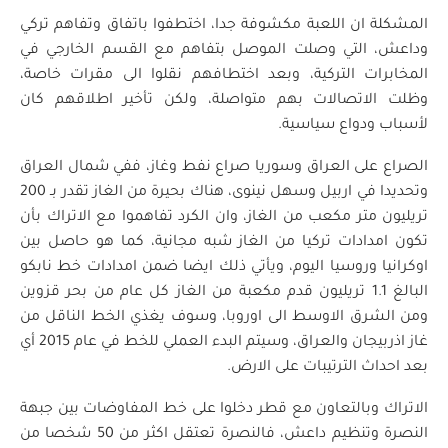
المشكلة ان اللعبة مكشوفة جدا، اختطفوا باتفاق وتفاهم تركي
وداعش، التي وصلت الموصل بتفاهم مع القسم الخارجي في
المخابرات التركية، وبعد اختطافهم نقلوا الى مقرات خاصة،
وظلت الاتصالات بهم متواصلة، ولكن تأخير اطلاقهم كان
لأسباب ودواع سياسية.
الصراع على العراق وسوريا صراع نفط وغاز، ففي شمال العراق
وتحديدا في اربيل وسهل نينوى، هناك بحيرة من الغاز تقدر بـ 200
تريليون متر مكعب من الغاز، وان الكرد تفاهموا مع الاتراك بأن
تكون امدادات تركيا من الغاز شبه مجانية، كما هو حاصل بين
اوكرانيا وروسيا اليوم، ويأتي ذلك ايضا ضمن امدادات خط نابكو
البالغ 1.1 تريليون قدم مكعبة من الغاز كل عام من بحر قزوين
ومن الشرق الاوسط الى اوروبا، وسوف يغذي الخط الناقل من
غاز اذربيجان والعراق، وسيتم البدء العملي للخط في عام 2015 أي
بعد احداث الترتيبات على الارض.
الاتراك وبالتعاون مع قطر دخلوا على خط المفاوضات بين جبهة
النصرة وتنظيم داعش، فالنصرة تعتقل اكثر من 50 شخصا من