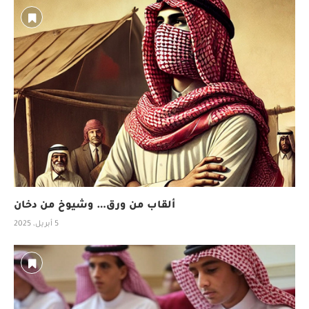
ألقاب من ورق… وشيوخ من دخان
5 أبريل، 2025