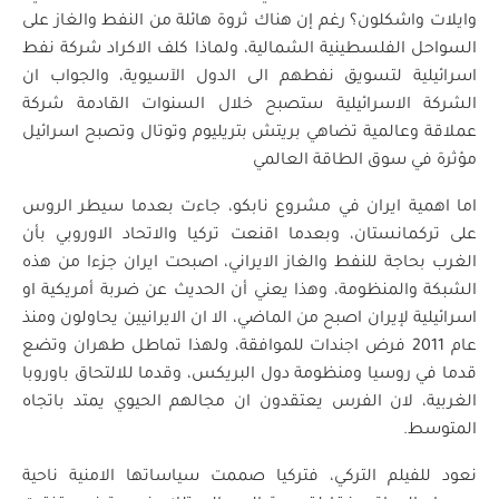
وايلات واشكلون؟ رغم إن هناك ثروة هائلة من النفط والغاز على
السواحل الفلسطينية الشمالية، ولماذا كلف الاكراد شركة نفط
اسرائيلية لتسويق نفطهم الى الدول الآسيوية، والجواب ان
الشركة الاسرائيلية ستصبح خلال السنوات القادمة شركة
عملاقة وعالمية تضاهي بريتش بتريليوم وتوتال وتصبح اسرائيل
مؤثرة في سوق الطاقة العالمي
اما اهمية ايران في مشروع نابكو، جاءت بعدما سيطر الروس
على تركمانستان، وبعدما اقنعت تركيا والاتحاد الاوروبي بأن
الغرب بحاجة للنفط والغاز الايراني، اصبحت ايران جزءا من هذه
الشبكة والمنظومة، وهذا يعني أن الحديث عن ضربة أمريكية او
اسرائيلية لإيران اصبح من الماضي، الا ان الايرانيين يحاولون ومنذ
عام 2011 فرض اجندات للموافقة، ولهذا تماطل طهران وتضع
قدما في روسيا ومنظومة دول البريكس، وقدما للالتحاق باوروبا
الغربية، لان الفرس يعتقدون ان مجالهم الحيوي يمتد باتجاه
المتوسط.
نعود للفيلم التركي، فتركيا صممت سياساتها الامنية ناحية