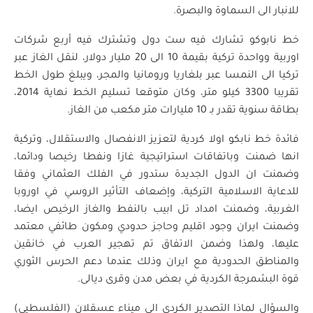
للانبار الى السماوة والبصرة.
خط نابوكو تشارك فيه ست دول وتشترك فيه أربع شركات
اوربية وواحدة تركية بقيمة 10 الى 20 مليار دولار، لنقل الغاز عبر
تركيا الى النمسا عبر بلغاريا ورومانيا والمجر، ويبلغ طول الخط
تقريبا 3300 كيلو متر، وكان متوقعا تسليم الخط نهاية 2014،
بطاقة سنوية تقدر بـ 10 مليارات متر مكعب من الغاز.
فائدة خط نابكو اولا كردية لتعزيز الانفصال والاستقلال، وتركية
انها ضمنت وباتفاقات استراتيجية غازا ونفطا رخيصا ودائما،
وضمنت ان الدول الجديدة ستدور في الفلك العثماني وفقا
للدعاية الاسلامية التركية، وإضعاف التأثير الروسي في اوروبا
الغربية، وضمنت امداد تل ابيب بالنفط والغاز الرخيص ايضا،
وضمنت ايران وجود اقليم وحاجز حدودي ومكون طائفي معتمد
عليها، ولهذا وضمن الاتفاق تم تهجير العرب في خانقين
والمناطق الحدودية مع ايران وذلك عندما دعم الحرس الثوري
قوة البشمرجة الكردية في بعض مدن وقرى ديالى.
والسؤال لماذا التصدير الكردي الى ميناء عسقلان (الفلسطيي)