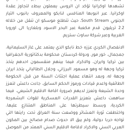
تشهدها اوكرانيا تؤكد ان الروس يعملون ببطء لتجاوز عقدة
اوكرانيا، عبر انبوبها المنافس لنابكو والمعروف بانبوب التيار
الجنوبي South Stream، حيث تتطلع موسكو ان تنقل من خلاله
2.2 تريليون قدم مكعبة عبر البحر الاسود وبلغاريا الى اوروبا
الغربية وعبر شركة ساوث ستريم.
الانفصال الكردي عززه خط نابكو الذي يعتمد على غاز السليمانية،
جمجمال، خور مور، ودولة كردستان محكومة بدكتاتورية الجغرافيا
بين تركيا وايران، والاكراد فيما بينهم منقسمون احدهم يتخذ
تركيا وجهة له وهو مسعود البرزاني، وجلال الطالباني يتخذ ايران
وجهة له، وبعد انتهاء عملية اجتثاث السنة من قبل الحكومة
الطائفية واعدم قيادات ورموز الحكم السابق، جاءت داعش لتعزز
وحدة الشيعة وتعزز لديهم ضرورة اقامة الاقليم الشيعي، فيما
ساهمت داعش بتعزيز القدرات العسكرية لقوات البشمرجة
الكردية، وبسط سيطرتها على المناطق المتنازع عليها،
واختطفت ثورة العشائر ووضعت سنة العراق تحت رايتها التي
تواجه حربا دولية، ولم يبق الا حدوث صدام مصالح بين المكون
العربي السني والاكراد لاقامة الاقليم السني الممتد من الموصل