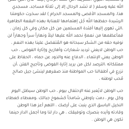
والمسجد النبوي الشريف التي تُشد الرحال إليها قال النبي صلى
الله عليه وسلم ( لا تشد الرحال إلا إلى ثلاثة مساجد، مسجدي
هذا، والمسجد الأقصى والمسجد الحرام ) لقد سخرت حكومتنا
الرشيدة حفظها الله جُل إهتمامها للعناية بهذه البقعة الطاهرة
،التي تهوى إليها أفئدة المسلمين من كل مكان وفي كل زمان ،
فمأعظمها من نعمةٍ نحمد الله عليها ليلاً ونهاراً سراً وجهاراً لن
نوفيه حقه من الشكر سبحانه هو المُتفضل علينا بهذه النعم ،
حب الوطن لايعني ترديد شعارات وأهازيج وإثارة الفوضى ، حب
الوطن يعني الإنتماء ، الدفاع عنه والذود عن حماه ، الحفاظ على
ممتلكاته ،الترصد لكل من يريد إثارة الفوضى وتأجيج الفتن ،أن
نزرع في أطفالنا حب المواطنة منذ صغرهم لينشئ جيل صالح
مُحب لوطنه ،
حب الوطن لايُعبر عنه الإحتفال بيوم ، حب الوطن سيظل اليوم
وكل يوم ، دمت ياوطني شامخاً كشموخ جبالك ،ومعطاء كعطاء
النخيل الباسق الذي ينبت على أرضك ، اللهم أعز هذا الوطن
وقادته وأيده بنصرك وتوفيقك ، هي دار لنا وما أجمل الدار حينما
تكون هي الوطن .