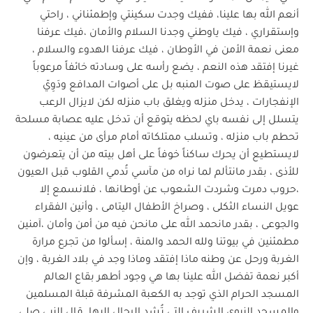
أنعم الله بها علينا، ففيك وجدت سكينتي وإطمئناني ، راحتي
وإستقراري ، فيك ياوطني وجدنا السلام والأمان ،فيك عرفنا
معنى نعمة الأمن في الأوطان ، فيك عرفنا الهدوء والسلام ،
غيرنا إفتقد هذه النعم ، يضع رأسه على وسادته خائفاً مرعوباً
لايستيقظ على صوت المنبه بل على أصوات المدافع ودَوِيّ
الإنفجارات ، يدخل منزله ويغلق باب منزله لكن لايزال الرعب
يتسلل إلى نفسه باي لحظه يتوقع أن تدخل عليه عصابة مسلحة
تحطم باب منزله ، وتسلب ممتلكاته أمام مرأى من عينيه ،
لايستطيع أن يحرك ساكناً خوفاً على أهل بيته من أن يتعرضون
للأذى ، بقدر مانتألم لما نراه من مآسي تُدمي القلوب قبل العيون
،حروب دمرت وشردت الشعوب عن أوطانها ، فلانسمع إلا
عويل النساء الثكلى ، وصراخ الأطفال اليتامى ، وأنين الفقراء
والجوعى ، بقدر مانحمد الله على مانحن فيه من أمن وأمان ،آمنين
مطمئنين في بيوتنا ولله الحمد والمنة ، إسألوا من تجرع مرارة
الغربة ورحل عن وطنه ماذا إفتقد وماذا وجد في بلاد الغربة ، وإن
أكبر نعمة تفضل الله علينا بها هي وجود أطهر بقاع العالم
المسجد الحرام الذي توجد به الكعبة المشرفة قبلة المسلمين