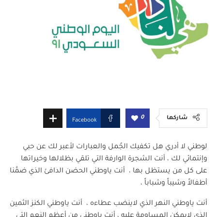
0
شاركها
Facebook
لوطني لا أدري هل تكفيك الجُمل والعبارات لأعبر لك عن حبي
وإنتمائي لك ، أنت الشجرة الوارفة التي تلقي بظلالها وخيراتها
على كل من يستظل بها ، أنت ياوطني الحضن الدافئ الذي ضمَّنا
أطفالاً وشيباً وشباباً ،
أنت ياوطني النهر الذي لاينضب عطاءه ، أنت ياوطني الكنز الثمين
الذي لايمكن المساومة عليه ، أنت ياوطني من أعظم النعم التي