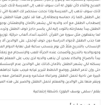
المديح والثناء كأن نقول له أنت سوف تذهب إلى المدرسة لأنك كبرت
لأنك سوف تذهب إلى المدرسة وإذا نجحت سنحضر لك الهدية التي تحبه
على الطفل كلما زاد حماسه وعطائه،إلى هنا قد نكون هيئنا الطفل نفس
إصطحاب الطفل مع أحد والديه لكي يشعر بالأمان والإطمئنان بوجود 
الطفل،يبدأ بممازحته،بالتودد إليه،لكي يكسر حاجز خوف الطفل وتردد
لما يحفظون مثل سورة من القرآن ،أناشيد،أعداد،ألعاب حركيّة ،توز
هذا جذب الطفل لأجواء الدراسة دون خوف أوخجل، على الوالدين ألا
الإنسحاب بالتدريج،مثلاً كل يوم ينسحب ساعة قبل نهاية الدوام ال
وجودوالديه بالتدريج،وأصبحت عنده الجرأة للعب والإنسجام مع زملا
يبدأ بالصراخ والبكاء بمجرد أن يذهب والديه لذى يجب على المعلم ت
يسكته لكي يشعر الطفل بالأمان،كذلك على الوالدين عدم الإستسلام 
حتى وإن تذمر الطفل ووضع الخطط لتبرير غيابه فيجب علينا تجاهله
كبيرة من ناحية تحمل الطفل ومراعاة مشاعره وعدم التعامل معه
وينفر منها،على الوالدين والمعلم تحمل الطفل والصبر على هذه المر
بقلم / سلمى يوسف البلوي/ ناشطة إجتماعية