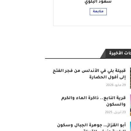
سعود البلوي
متابعة
ت الأخيرة
قبيلة بلي في الأندلس من فجر الفتح
إلى أفول الحضارة
29 مايو، 2026
قرية النابع.. ذاكرة الماء والكرم
والسكون
23 أبريل، 2025
أبو القزاز… جوهرة الجبال وسكون