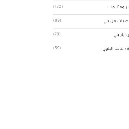
(120)
ير ومتابعات
(89)
يات من بلي
(79)
 ديار بلي
(59)
ة : ماجد البلوي