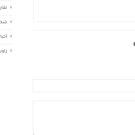
تقار
شخص
أخبار
زاوي