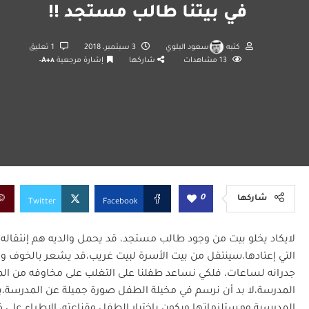
في بيتنا طالب مستجد !!
كتبه
سعود البلوي
3 سبتمبر، 2018
1 تعليق
13
مشاهدات
شاركها
إشارة مرجعية
A+
A-
0
شاركها
Twitter
Facebook
لايكاد يخلو بيت من وجود طالب مستجد، قد يحمل والديه هم إنتقاله 
التي إعتادها،سينتقل من بيت الأسرة لبيت غريب،قد يشعر بالخوف وا
جدرانه لساعات، فلكي نساعد طفلنا على التغلب على مخاوفه من المدرس
المدرسة،لا بد أن نرسم في مخيلة الطفل صورة جميلة عن المدرسة،
المدرسية ومستلزماتها ويكون بإختيار الطفل وقناعته، الإطراء على 