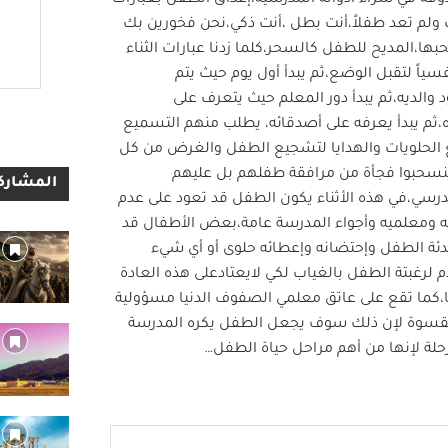
 ولم تعد طفلاً،أنت بطل ،أنت ذكي،نحن فخورين بك
ا،المديح للطفل كالسحر،كلما زدنا عبارات الثناء
ياً لتقبل الوضع،ثم يبدأ أول يوم حيث يتم
والديه،ثم يبدأ دور المعلم حيث يتعرف على
ه،ثم يبدأ يعرفه على أصدقائه، يطلب منهم التسميع
يع الحلويات والهدايا لتشجيع الطفل والغرض من كل
 ينسحبوا فجأة من مرافقة طفلهم بل عليهم
المشاركا
مدرسي،في هذه الأثناء يكون الطفل قد تعود على عدم
ئه ومعلميه وأجواء المدرسة عامة،بعض الأطفال قد
هدئة الطفل وإحتضانه وإعطائه حلوى أو أي شيء
لرغبتة الطفل بالغياب لكي لايعتادعلى هذه العادة
ا،كما تقع على عاتق معلمي الصفوف الدنيا مسؤولية
 بقسوة لإن ذلك سوف يجعل الطفل يكره المدرسة
حلة لإنها من أهم مراحل حياة الطفل…