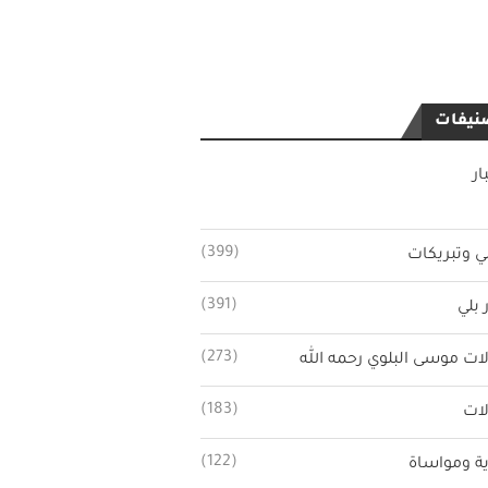
نيفات
ار
(399)
ي وتبريكات
(391)
 بلي
(273)
ات موسى البلوي رحمه الله
(183)
ات
(122)
ة ومواساة