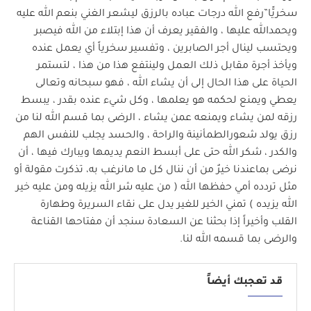
سخريًّا”رفع الله درجات عباده بالرزق ليشعر الغني بنعم الله عليه
ويحمدالله عليها ، والفقير يعرف أن هذا إبتلاء من الله فيصبر
ويحتسب لينال أجر الصابرين ، وتفسير سخرياً أي يعمل عنده
ويأخذ أجرة مقابل ذلك العمل ولينتفع هذا من هذا ، لتستمر
الحياة على هذا الحال إلى أن يشاء الله ، فهو سبحانه وتعالى
يعطي ويمنع لحكمه هو يعلمها ، وكل شيء عنده بقدر ، يبسط
رزقه لمن يشاء ويمنعه عمن يشاء ، الرضى بما قسم الله لنا من
رزق يولد شعورالطمأنينة والراحة ، والحسد يجلب للنفس الهم
والكدر ، شكر الله حتى على أبسط النعم يديمها ويبارك فيها ، أن
نرضى بماعندنا خيرٌ من أن ننال كل ما مانرغب به، تذكرت مقولة أو
مثل تردده أمي حفظها الله ( من عليه شر الله يزيله ومن عليه خير
الله يزيده ) تمني الخير للغير يدل على نقاء السريرة وطهارة
القلب وأخيراً إذا بحثنا عن السعادة سنجد أن مفتاحها القناعة
والرضى بما قسمه الله لنا.
قد تعجبك أيضاً