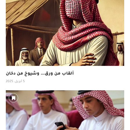
ألقاب من ورق… وشيوخ من دخان
5 أبريل، 2025