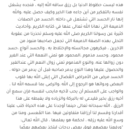
هذه ليست حظوظ الدنيا بل رزق ساقه الله إليه ، فنجده يشغل
نفسه بالتفكير من أين جاءه هذا الخير وكيف حصل عليه ،والله
إنها نار الحسد التي تشتعل في داخله ،الحسد من الصفات
الذميمة التي نهانا الله تعالى عنها في كتابه الكريم ،وأحاديث
كثيرة عن رسولنا الكريم صلى الله عليه وسلم تحذرنا من عقوبة
التحلي بهذه الصفة الذميمة التي تجعل صاحبها منبوذ من
الآخرين ، فيكرهون مجالسته والإختلاط به ، والحسد أنواع ،حسد
محمود ،وحسد مذموم ،المحمود هو تمني النعمة التي عند الغير
دون زوالها عنه، والنوع المذموم تمني زوال النعم التي عندالغير
والحصول عليها وهذا النوع يدمر صاحبه قبل أن يدمر من حوله ،
الحسد مرض من الأمراض العُضال التي إبتلى الله بها قلوب
البعض ودوائها هو الرجوع إلى الله ،والرضى بما قسمه الله لنا ،
والواجب على المسلم أن يحب لأخيه مايحب لنفسه فإن سمع أن
أخيه رزق بخير فليدعي له بالبركة والزياده ولا يغبطه على هذا
الرزق ، الله سبحانه تعالى حينما أوجدنا على هذه الحياة كتب علينا
أقدارنا وقسم لنا أرزاقنا متفاوتين فيها ،منا المُعسر، ومنا من
وسع الله عليه رزقه ، لحكمة هو يعلمها ، قال الله تعالى:
“ورفعنا بعضهم فوق بعض درجات ليتخذ بعضهم بعضًا