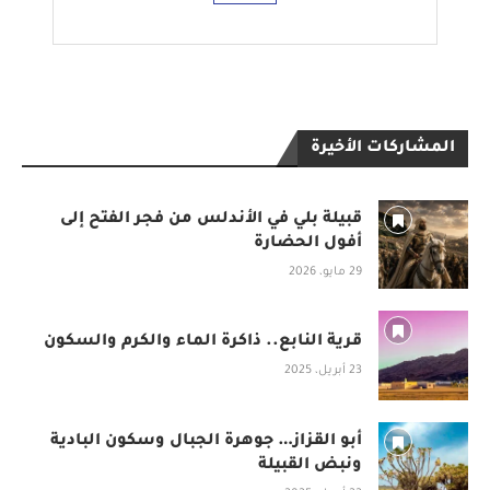
المشاركات الأخيرة
قبيلة بلي في الأندلس من فجر الفتح إلى
أفول الحضارة
29 مايو، 2026
قرية النابع.. ذاكرة الماء والكرم والسكون
23 أبريل، 2025
أبو القزاز… جوهرة الجبال وسكون البادية
ونبض القبيلة