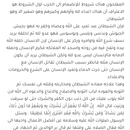
المفلحون هناك شروط للإنضمام الى الحزب اول الشروط هو
الاعتراف أن هناك اعداء لله وأولهم وكبيرهم وهو صغير الا وهو
الشيطان
فإن الشيطان عبد تمرد على الله وعصاه وكفر به فهو يجيش
الجيوش ويدنس ويلبس ويوسوس فهو عدو لله ثم لخلقه يريد
نسف شرع الله واوامره وركز على الإنسان لإن الانسان خلقه الله
بيده ونفخ فيه من روحه واسجد له الملائكه فكرم الإنسان وحمله
الامانه فالإنسان ليس عدو لله ولكن الشيطان يريد أن يكون
الإنسان مثله فانظر بسبب الشيطان تقاتل الإنسان مع
الإنسان حتى جرت الدماء وتمرد الإنسان على الشرع والحرومات
والاعتداء.
وهذا علاجه معاده الشيطان ومحاربته وقتله فى نفسك ثم
التوبه والعوده لباب التوبه والاصلاح والاتباع والدعوه الى الله لان
الله يتوب عليك من كل ذنب دون الكفر والشرك حتى لو سرقت
وزنيت قال الله. إِنَّ اللَّهَ لَا يَغْفِرُ أَن يُشْرَكَ بِهِ وَيَغْفِرُ مَا دُونَ ذَٰلِكَ
لِمَن يَشَاءُ ۚ وَمَن يُشْرِكْ بِاللَّهِ فَقَدِ افْتَرَىٰ إِثْمًا عَظِيمًا . وسئل
الرسول صلوات الله عليه وسلامه عن أفضل الأعمال واحبها الى
الله فقال الصلاه على وقتها ثم قال بر الوالدين ثم الجهاد فى