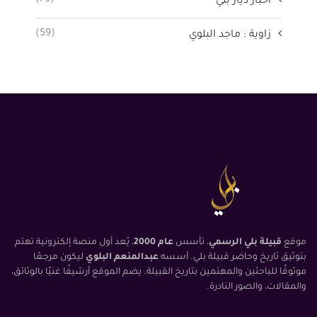
أخبار ديار بلي
(59)
زاوية : ماجد البلوي
موقع
قبيلة بلي الرسمي
، تأسس
عام 2000
، يُعد أول منصة إلكترونية تهتم
بتوثيق تاريخ وحاضر قبيلة بلي. أسسه
عبدالمنعم البلوي
ليكون مرجعًا
موثوقًا للباحثين والمهتمين بتاريخ القبيلة. يضم الموقع أرشيفًا غنيًا بالوثائق،
والمقالات، والصور النادرة.