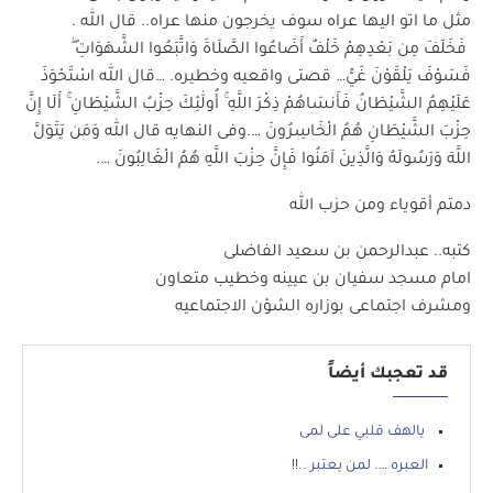
مثل ما اتو اليها عراه سوف يخرجون منها عراه.. قال الله .
فَخَلَفَ مِن بَعْدِهِمْ خَلْفٌ أَضَاعُوا الصَّلَاةَ وَاتَّبَعُوا الشَّهَوَاتِ ۖ
فَسَوْفَ يَلْقَوْنَ غَيًّ… قصتى واقعيه وخطيره. …قال الله اسْتَحْوَذَ
عَلَيْهِمُ الشَّيْطَانُ فَأَنسَاهُمْ ذِكْرَ اللَّهِ ۚ أُولَٰئِكَ حِزْبُ الشَّيْطَانِ ۚ أَلَا إِنَّ
حِزْبَ الشَّيْطَانِ هُمُ الْخَاسِرُونَ ….وفى النهايه قال الله وَمَن يَتَوَلَّ
اللَّهَ وَرَسُولَهُ وَالَّذِينَ آمَنُوا فَإِنَّ حِزْبَ اللَّهِ هُمُ الْغَالِبُونَ ….
دمتم أقوياء ومن حزب الله
كتبه.. عبدالرحمن بن سعيد الفاضلى
امام مسجد سفيان بن عيينه وخطيب متعاون
ومشرف اجتماعى بوزاره الشؤن الاجتماعيه
قد تعجبك أيضاً
يالهف قلبي على لمى
العبره …. لمن يعتبر ..!!