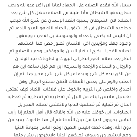
سبيل الله فقدم الصلاه على الجهاد لماذا لان اكبر عدو لله ويجب
محاربته هو الشيطان فأذا غلبته فى الصلاه سهل كل شئ بعد
الصلاه لان الشيطان بسببه ابتعد الإنسان عن شرع الله فيجب
مجاهده الشيطان فى كل شؤون الحياه لأنه هو العدو اللدود ثم
أن ابليس لم يكتفى بالعداء والوسوسه بل له حزب وجمهور
وجنود جهلا ومؤيدين اخى الانسان تصور معى هذا المشهد
لصلاه الفجر لا يخرج الا كبار السن والموفقين وهم بالأصابع ثم
انظر بعد صلاه الفجر انظر الى البيوت والطرقات تجد الولدان
والرجال والنساء والزحمه والسرعه اين هم قبل ساعه اين هم
عن الذى بيده كل شئ وبيده امر كل شئ. شئ محير جدا .ثم إن
العتب والوم على بعض الأمهات لأنهن مصنع الرجال وهن
أصدق واخلص فى التربيه والخوف على فلاذات الأكباد كيف تهتمى
بغسيل ملابس ابنك من الليل ثم تفطريه ثم تعطريه ثم تعطيه
المال ثم تقبليه ثم تسلميه للدنيا ولاتهتمى لصلاه الفجر بل
الصلوات. اين خوفك عليه من الله ولقائه قال أهل العلم إذا رأيت
الناس يخرجون لدنيا من دون الله فاعلم أن هذا طاغوت يعبد من
دون الله .وهذه خطه ابليس اللعين اوقع الناس بعبادة الدنيا
وهم لايشعرون وسوف تهلكهم الدنيا ولايخرجون بشئ منها